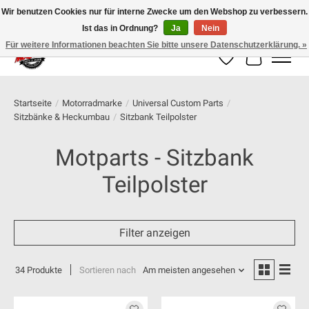
Wir benutzen Cookies nur für interne Zwecke um den Webshop zu verbessern.
Ist das in Ordnung?
Ja
Nein
100% schweizer Onlineshop für Dein Motorrad
Für weitere Informationen beachten Sie bitte unsere Datenschutzerklärung. »
Wunschzettel
Ihr Warenk
Startseite
/
Motorradmarke
/
Universal Custom Parts
/
Sitzbänke & Heckumbau
/
Sitzbank Teilpolster
Motparts - Sitzbank
Teilpolster
Filter anzeigen
34 Produkte
Sortieren nach
Am meisten angesehen