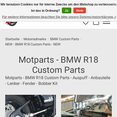
Wir benutzen Cookies nur für interne Zwecke um den Webshop zu verbessern.
Ist das in Ordnung?
Ja
Nein
100% schweizer Onlineshop für Dein Motorrad
Für weitere Informationen beachten Sie bitte unsere Datenschutzerklärung. »
Wunschzettel
Ihr Warenk
Startseite
/
Motorradmarke
/
BMW Custom Parts
/
NEW - BMW R18 Custom Parts - NEW
Motparts - BMW R18
Custom Parts
Motparts - BMW R18 Custom Parts - Auspuff - Anbauteile
- Lenker - Fender - Bobber Kit