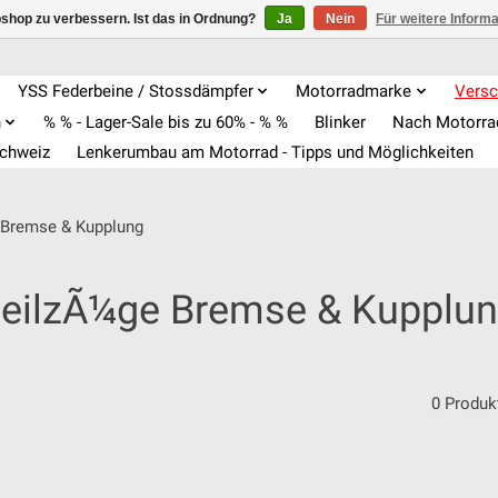
shop zu verbessern. Ist das in Ordnung?
Ja
Nein
Für weitere Inform
YSS Federbeine / Stossdämpfer
Motorradmarke
Versc
n
% % - Lager-Sale bis zu 60% - % %
Blinker
Nach Motorr
Schweiz
Lenkerumbau am Motorrad - Tipps und Möglichkeiten
 Bremse & Kupplung
eilzÃ¼ge Bremse & Kupplu
0 Produk