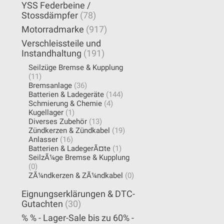
YSS Federbeine /
Stossdämpfer
(78)
Motorradmarke
(917)
Verschleissteile und
Instandhaltung
(191)
Seilzüge Bremse & Kupplung
(11)
Bremsanlage
(36)
Batterien & Ladegeräte
(144)
Schmierung & Chemie
(4)
Kugellager
(1)
Diverses Zubehör
(13)
Zündkerzen & Zündkabel
(19)
Anlasser
(16)
Batterien & LadegerÃ¤te
(1)
SeilzÃ¼ge Bremse & Kupplung
(0)
ZÃ¼ndkerzen & ZÃ¼ndkabel
(0)
Eignungserklärungen & DTC-
Gutachten
(30)
% % - Lager-Sale bis zu 60% -