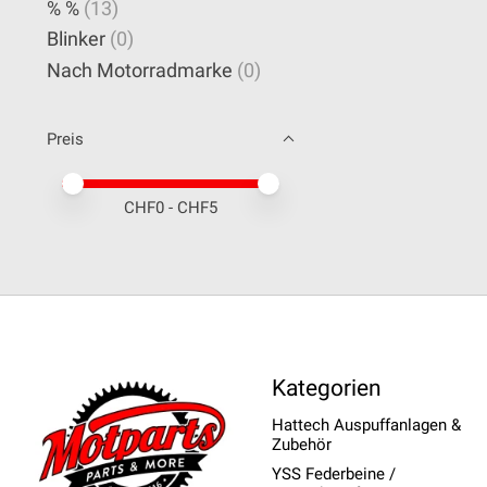
% %
(13)
Blinker
(0)
Nach Motorradmarke
(0)
Preis
Preis – Mindestwert
Price maximum value
CHF
0
- CHF
5
Kategorien
Hattech Auspuffanlagen &
Zubehör
YSS Federbeine /