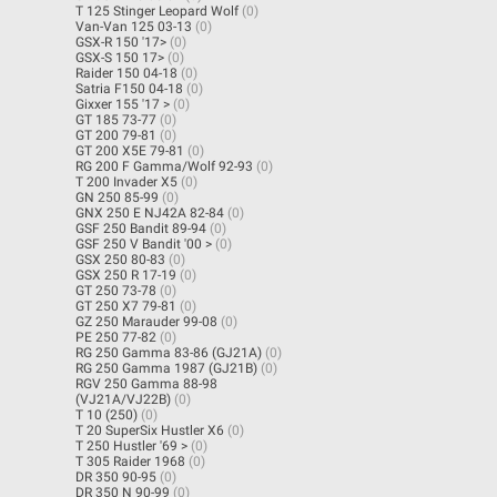
T 125 Stinger Leopard Wolf
(0)
Van-Van 125 03-13
(0)
GSX-R 150 '17>
(0)
GSX-S 150 17>
(0)
Raider 150 04-18
(0)
Satria F150 04-18
(0)
Gixxer 155 '17 >
(0)
GT 185 73-77
(0)
GT 200 79-81
(0)
GT 200 X5E 79-81
(0)
RG 200 F Gamma/Wolf 92-93
(0)
T 200 Invader X5
(0)
GN 250 85-99
(0)
GNX 250 E NJ42A 82-84
(0)
GSF 250 Bandit 89-94
(0)
GSF 250 V Bandit '00 >
(0)
GSX 250 80-83
(0)
GSX 250 R 17-19
(0)
GT 250 73-78
(0)
GT 250 X7 79-81
(0)
GZ 250 Marauder 99-08
(0)
PE 250 77-82
(0)
RG 250 Gamma 83-86 (GJ21A)
(0)
RG 250 Gamma 1987 (GJ21B)
(0)
RGV 250 Gamma 88-98
(VJ21A/VJ22B)
(0)
T 10 (250)
(0)
T 20 SuperSix Hustler X6
(0)
T 250 Hustler '69 >
(0)
T 305 Raider 1968
(0)
DR 350 90-95
(0)
DR 350 N 90-99
(0)