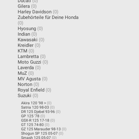
Ducati
(0)
Gilera
(0)
Harley Davidson
(0)
Zubehörteile für Deine Honda
(0)
Hyosung
(0)
Indian
(0)
Kawasaki
(0)
Kreidler
(0)
KTM
(0)
Lambretta
(0)
Moto Guzzi
(0)
Laverda
(0)
MuZ
(0)
MV Agusta
(0)
Norton
(0)
Royal Enfield
(0)
Suzuki
(0)
Akira 120 '98 >
(0)
Satria 120 98-03
(0)
DR 125 Djebel 93-96
(0)
GP 125 '78
(0)
GSX-R 125 17-18
(0)
GT 125 74-80
(0)
GZ 125 Marauder 98-13
(0)
Shogun SP 125 05-07
(0)
Smash 125 05-07
(0)