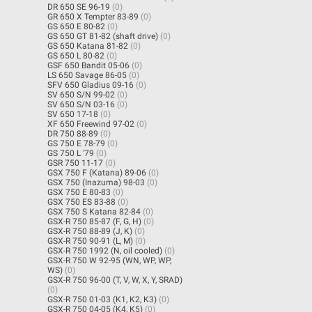
DR 650 SE 96-19
(0)
GR 650 X Tempter 83-89
(0)
GS 650 E 80-82
(0)
GS 650 GT 81-82 (shaft drive)
(0)
GS 650 Katana 81-82
(0)
GS 650 L 80-82
(0)
GSF 650 Bandit 05-06
(0)
LS 650 Savage 86-05
(0)
SFV 650 Gladius 09-16
(0)
SV 650 S/N 99-02
(0)
SV 650 S/N 03-16
(0)
SV 650 17-18
(0)
XF 650 Freewind 97-02
(0)
DR 750 88-89
(0)
GS 750 E 78-79
(0)
GS 750 L '79
(0)
GSR 750 11-17
(0)
GSX 750 F (Katana) 89-06
(0)
GSX 750 (Inazuma) 98-03
(0)
GSX 750 E 80-83
(0)
GSX 750 ES 83-88
(0)
GSX 750 S Katana 82-84
(0)
GSX-R 750 85-87 (F, G, H)
(0)
GSX-R 750 88-89 (J, K)
(0)
GSX-R 750 90-91 (L, M)
(0)
GSX-R 750 1992 (N, oil cooled)
(0)
GSX-R 750 W 92-95 (WN, WP, WP,
WS)
(0)
GSX-R 750 96-00 (T, V, W, X, Y, SRAD)
(0)
GSX-R 750 01-03 (K1, K2, K3)
(0)
GSX-R 750 04-05 (K4, K5)
(0)