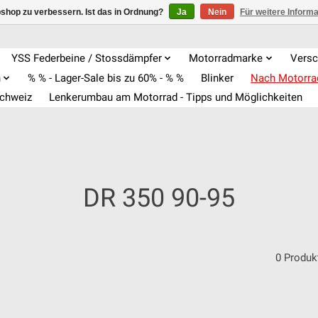
shop zu verbessern. Ist das in Ordnung?
Ja
Nein
Für weitere Inform
YSS Federbeine / Stossdämpfer
Motorradmarke
Versc
n
% % - Lager-Sale bis zu 60% - % %
Blinker
Nach Motorr
Schweiz
Lenkerumbau am Motorrad - Tipps und Möglichkeiten
DR 350 90-95
0 Produk