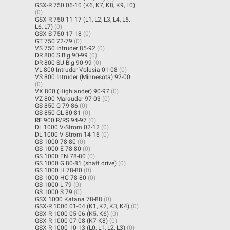
GSX-R 750 06-10 (K6, K7, K8, K9, L0)
(0)
GSX-R 750 11-17 (L1, L2, L3, L4, L5,
L6, L7)
(0)
GSX-S 750 17-18
(0)
GT 750 72-79
(0)
VS 750 Intruder 85-92
(0)
DR 800 S Big 90-99
(0)
DR 800 SU Big 90-99
(0)
VL 800 Intruder Volusia 01-08
(0)
VS 800 Intruder (Minnesota) 92-00
(0)
VX 800 (Highlander) 90-97
(0)
VZ 800 Marauder 97-03
(0)
GS 850 G 79-86
(0)
GS 850 GL 80-81
(0)
RF 900 R/RS 94-97
(0)
DL 1000 V-Strom 02-12
(0)
DL 1000 V-Strom 14-16
(0)
GS 1000 78-80
(0)
GS 1000 E 78-80
(0)
GS 1000 EN 78-80
(0)
GS 1000 G 80-81 (shaft drive)
(0)
GS 1000 H 78-80
(0)
GS 1000 HC 78-80
(0)
GS 1000 L 79
(0)
GS 1000 S 79
(0)
GSX 1000 Katana 78-88
(0)
GSX-R 1000 01-04 (K1, K2, K3, K4)
(0)
GSX-R 1000 05-06 (K5, K6)
(0)
GSX-R 1000 07-08 (K7-K8)
(0)
GSX-R 1000 10-13 (L0, L1, L2, L3)
(0)