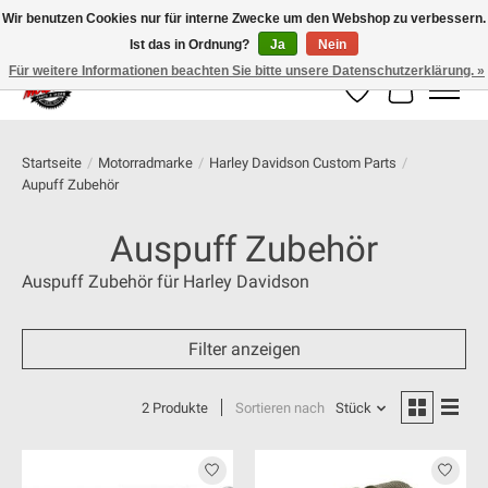
Wir benutzen Cookies nur für interne Zwecke um den Webshop zu verbessern.
Ist das in Ordnung?
Ja
Nein
100% schweizer Onlineshop für Dein Motorrad
Für weitere Informationen beachten Sie bitte unsere Datenschutzerklärung. »
Wunschzettel
Ihr Warenk
Startseite
/
Motorradmarke
/
Harley Davidson Custom Parts
/
Aupuff Zubehör
Auspuff Zubehör
Auspuff Zubehör für Harley Davidson
Filter anzeigen
2 Produkte
Sortieren nach
Stück