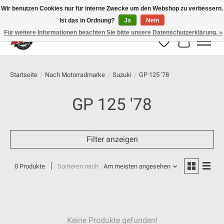
Wir benutzen Cookies nur für interne Zwecke um den Webshop zu verbessern.
Ist das in Ordnung?
Ja
Nein
100% schweizer Onlineshop für Dein Motorrad
Für weitere Informationen beachten Sie bitte unsere Datenschutzerklärung. »
Wunschzettel
Ihr Warenk
Startseite
/
Nach Motorradmarke
/
Suzuki
/
GP 125 '78
GP 125 '78
Filter anzeigen
0 Produkte
Sortieren nach
Am meisten angesehen
Keine Produkte gefunden!