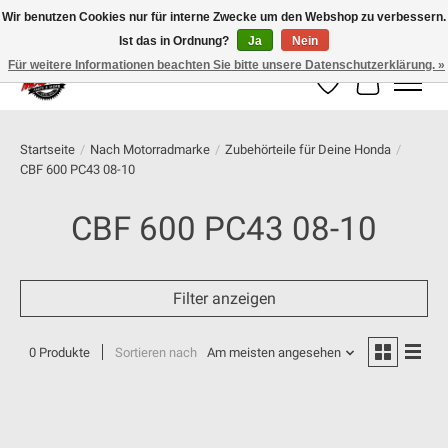
Wir benutzen Cookies nur für interne Zwecke um den Webshop zu verbessern.
Ist das in Ordnung?
Ja
Nein
100% schweizer Onlineshop für Dein Motorrad
Für weitere Informationen beachten Sie bitte unsere Datenschutzerklärung. »
Wunschzettel
Ihr Warenk
Startseite
/
Nach Motorradmarke
/
Zubehörteile für Deine Honda
/
CBF 600 PC43 08-10
CBF 600 PC43 08-10
Filter anzeigen
0 Produkte
Sortieren nach
Am meisten angesehen