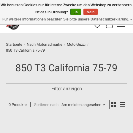
Wir benutzen Cookies nur für interne Zwecke um den Webshop zu verbessern.
Ist das in Ordnung?
Ja
Nein
100% schweizer Onlineshop für Dein Motorrad
Für weitere Informationen beachten Sie bitte unsere Datenschutzerklärung. »
Wunschzettel
Ihr Warenk
Startseite
/
Nach Motorradmarke
/
Moto Guzzi
/
850 T3 California 75-79
850 T3 California 75-79
Filter anzeigen
0 Produkte
Sortieren nach
Am meisten angesehen