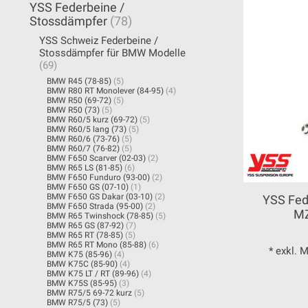
YSS Federbeine /
Stossdämpfer
(78)
YSS Schweiz Federbeine /
Stossdämpfer für BMW Modelle
(69)
BMW R45 (78-85)
(5)
BMW R80 RT Monolever (84-95)
(4)
BMW R50 (69-72)
(5)
BMW R50 (73)
(5)
BMW R60/5 kurz (69-72)
(5)
BMW R60/5 lang (73)
(5)
BMW R60/6 (73-76)
(5)
BMW R60/7 (76-82)
(5)
BMW F650 Scarver (02-03)
(2)
BMW R65 LS (81-85)
(6)
BMW F650 Funduro (93-00)
(2)
BMW F650 GS (07-10)
(1)
BMW F650 GS Dakar (03-10)
(2)
YSS Fed
BMW F650 Strada (95-00)
(2)
MZ
BMW R65 Twinshock (78-85)
(5)
BMW R65 GS (87-92)
(7)
BMW R65 RT (78-85)
(5)
BMW R65 RT Mono (85-88)
(6)
* exkl. 
BMW K75 (85-96)
(4)
BMW K75C (85-90)
(4)
BMW K75 LT / RT (89-96)
(4)
BMW K75S (85-95)
(3)
BMW R75/5 69-72 kurz
(5)
BMW R75/5 (73)
(5)