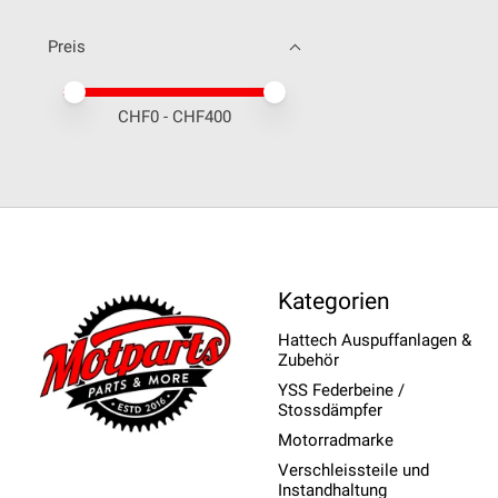
Preis
Preis – Mindestwert
Price maximum value
CHF
0
- CHF
400
Kategorien
Hattech Auspuffanlagen &
Zubehör
YSS Federbeine /
Stossdämpfer
Motorradmarke
Verschleissteile und
Instandhaltung