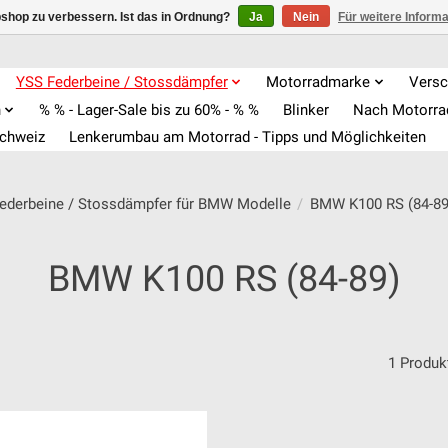
shop zu verbessern. Ist das in Ordnung?
Ja
Nein
Für weitere Inform
YSS Federbeine / Stossdämpfer
Motorradmarke
Versc
n
% % - Lager-Sale bis zu 60% - % %
Blinker
Nach Motorr
Schweiz
Lenkerumbau am Motorrad - Tipps und Möglichkeiten
ederbeine / Stossdämpfer für BMW Modelle
/
BMW K100 RS (84-89
BMW K100 RS (84-89)
1 Produk