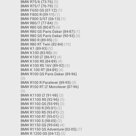
BMW R75/6 (73-76)
(5)
BMW R75/7 (76-79)
(5)
BMW F650 GS (07-12)
(1)
BMW F800 R (09-11)
(1)
BMW F800 S/ST (06-13)
(1)
BMW R80/7 (77-84)
(5)
BMW R80 GS (80-87)
(4)
BMW R80 GS Paris Dakar (84-87)
(1)
BMW R80 GS Paris Dakar (90-93)
(4)
BMW R80 R (89-95)
(5)
BMW R80 RT Twin (82-84)
(10)
BMW K1 (89-93)
(3)
BMW K100 (83-90)
(4)
BMW K100 LT (86-91)
(4)
BMW K100 RS (84-89)
(4)
BMW K100 RS 16V (89-92)
(3)
BMW K 100 RT (84-89)
(4)
BMW R100 GS Paris Dakar (89-96)
(3)
BMW R100 R Paralever (89-95)
(3)
BMW R100 RT LT Monolever (87-96)
(5)
BMW K1100 LT (91-98)
(3)
BMW K1100 RS (92-96)
(3)
BMW R1100 GS (93-99)
(2)
BMW R1100 R (95-01)
(2)
BMW R1100 RS (93-01)
(2)
BMW R1100 RT (95-01)
(2)
BMW R1100 S (98-05)
(2)
BMW R1150 GS (99-04)
(4)
BMW R1150 GS Adventure (02-05)
(7)
BMW R 1200 GS (04-12)
(3)