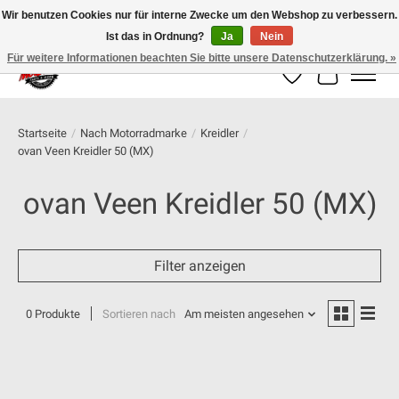
Wir benutzen Cookies nur für interne Zwecke um den Webshop zu verbessern.
Ist das in Ordnung?
Ja
Nein
100% schweizer Onlineshop für Dein Motorrad
Für weitere Informationen beachten Sie bitte unsere Datenschutzerklärung. »
Wunschzettel
Ihr Warenk
Startseite
/
Nach Motorradmarke
/
Kreidler
/
ovan Veen Kreidler 50 (MX)
ovan Veen Kreidler 50 (MX)
Filter anzeigen
0 Produkte
Sortieren nach
Am meisten angesehen