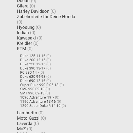
Ducati
(0)
Gilera
(0)
Harley Davidson
(0)
Zubehörteile für Deine Honda
(0)
Hyosung
(0)
Indian
(0)
Kawasaki
(0)
Kreidler
(0)
KTM
(0)
Duke 125 11-16
(0)
Duke 200 12-15
(0)
Duke 250 12-15
(0)
Duke 390 13-17
(0)
RC 390 14>
(0)
Duke 620 94-98
(0)
Duke 690 12-16
(0)
Super Duke 990 R 05-13
(0)
SMR 990 09-13
(0)
SMT 990 09-13
(0)
1090 Adventure '19 >
(0)
1190 Adventure 13-16
(0)
1290 Super Duke R 14-19
(0)
Lambretta
(0)
Moto Guzzi
(0)
Laverda
(0)
MuZ
(0)