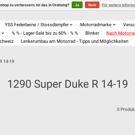
shop zu verbessern. Ist das in Ordnung?
Ja
Nein
Für weitere Inform
YSS Federbeine / Stossdämpfer
Motorradmarke
Versc
n
% % - Lager-Sale bis zu 60% - % %
Blinker
Nach Motorr
Schweiz
Lenkerumbau am Motorrad - Tipps und Möglichkeiten
R 14-19
1290 Super Duke R 14-19
0 Produk