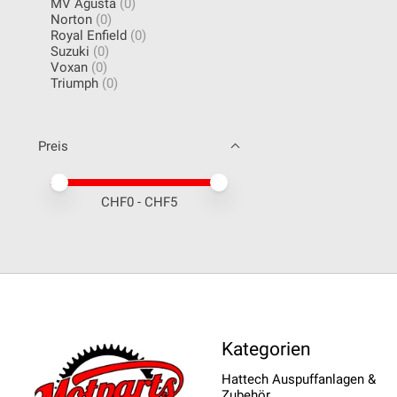
MV Agusta
(0)
Norton
(0)
Royal Enfield
(0)
Suzuki
(0)
Voxan
(0)
Triumph
(0)
Preis
Preis – Mindestwert
Price maximum value
CHF
0
- CHF
5
Kategorien
Hattech Auspuffanlagen &
Zubehör