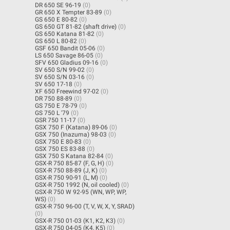
DR 650 SE 96-19
(0)
GR 650 X Tempter 83-89
(0)
GS 650 E 80-82
(0)
GS 650 GT 81-82 (shaft drive)
(0)
GS 650 Katana 81-82
(0)
GS 650 L 80-82
(0)
GSF 650 Bandit 05-06
(0)
LS 650 Savage 86-05
(0)
SFV 650 Gladius 09-16
(0)
SV 650 S/N 99-02
(0)
SV 650 S/N 03-16
(0)
SV 650 17-18
(0)
XF 650 Freewind 97-02
(0)
DR 750 88-89
(0)
GS 750 E 78-79
(0)
GS 750 L '79
(0)
GSR 750 11-17
(0)
GSX 750 F (Katana) 89-06
(0)
GSX 750 (Inazuma) 98-03
(0)
GSX 750 E 80-83
(0)
GSX 750 ES 83-88
(0)
GSX 750 S Katana 82-84
(0)
GSX-R 750 85-87 (F, G, H)
(0)
GSX-R 750 88-89 (J, K)
(0)
GSX-R 750 90-91 (L, M)
(0)
GSX-R 750 1992 (N, oil cooled)
(0)
GSX-R 750 W 92-95 (WN, WP, WP,
WS)
(0)
GSX-R 750 96-00 (T, V, W, X, Y, SRAD)
(0)
GSX-R 750 01-03 (K1, K2, K3)
(0)
GSX-R 750 04-05 (K4, K5)
(0)