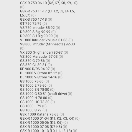
GSX-R 750 06-10 (K6, K7, K8, K9, L0)
(0)
GSX-R 750 11-17 (L1, L2, L3, L4, L5,
L6, L7)
(0)
GSX-S 750 17-18
(0)
GT 750 72-79
(0)
VS 750 Intruder 85-92
(0)
DR 800 S Big 90-99
(0)
DR 800 SU Big 90-99
(0)
VL 800 Intruder Volusia 01-08
(0)
VS 800 Intruder (Minnesota) 92-00
(0)
VX 800 (Highlander) 90-97
(0)
VZ 800 Marauder 97-03
(0)
GS 850 G 79-86
(0)
GS 850 GL 80-81
(0)
RF 900 R/RS 94-97
(0)
DL 1000 V-Strom 02-12
(0)
DL 1000 V-Strom 14-16
(0)
GS 1000 78-80
(0)
GS 1000 E 78-80
(0)
GS 1000 EN 78-80
(0)
GS 1000 G 80-81 (shaft drive)
(0)
GS 1000 H 78-80
(0)
GS 1000 HC 78-80
(0)
GS 1000 L 79
(0)
GS 1000 S 79
(0)
GSX 1000 Katana 78-88
(0)
GSX-R 1000 01-04 (K1, K2, K3, K4)
(0)
GSX-R 1000 05-06 (K5, K6)
(0)
GSX-R 1000 07-08 (K7-K8)
(0)
GSX-R 1000 10-13 (L0, L1, L2, L3)
(0)