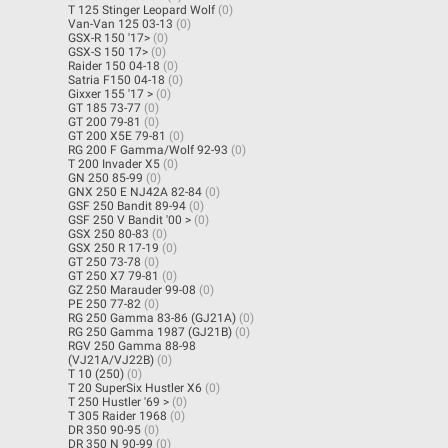
T 125 Stinger Leopard Wolf
(0)
Van-Van 125 03-13
(0)
GSX-R 150 '17>
(0)
GSX-S 150 17>
(0)
Raider 150 04-18
(0)
Satria F150 04-18
(0)
Gixxer 155 '17 >
(0)
GT 185 73-77
(0)
GT 200 79-81
(0)
GT 200 X5E 79-81
(0)
RG 200 F Gamma/Wolf 92-93
(0)
T 200 Invader X5
(0)
GN 250 85-99
(0)
GNX 250 E NJ42A 82-84
(0)
GSF 250 Bandit 89-94
(0)
GSF 250 V Bandit '00 >
(0)
GSX 250 80-83
(0)
GSX 250 R 17-19
(0)
GT 250 73-78
(0)
GT 250 X7 79-81
(0)
GZ 250 Marauder 99-08
(0)
PE 250 77-82
(0)
RG 250 Gamma 83-86 (GJ21A)
(0)
RG 250 Gamma 1987 (GJ21B)
(0)
RGV 250 Gamma 88-98
(VJ21A/VJ22B)
(0)
T 10 (250)
(0)
T 20 SuperSix Hustler X6
(0)
T 250 Hustler '69 >
(0)
T 305 Raider 1968
(0)
DR 350 90-95
(0)
DR 350 N 90-99
(0)