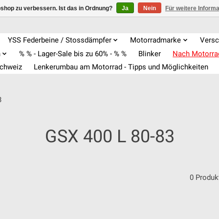
shop zu verbessern. Ist das in Ordnung?
Ja
Nein
Für weitere Inform
YSS Federbeine / Stossdämpfer
Motorradmarke
Versc
n
% % - Lager-Sale bis zu 60% - % %
Blinker
Nach Motorr
Schweiz
Lenkerumbau am Motorrad - Tipps und Möglichkeiten
3
GSX 400 L 80-83
0 Produk