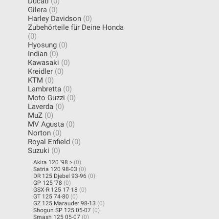
Ducati
(0)
Gilera
(0)
Harley Davidson
(0)
Zubehörteile für Deine Honda
(0)
Hyosung
(0)
Indian
(0)
Kawasaki
(0)
Kreidler
(0)
KTM
(0)
Lambretta
(0)
Moto Guzzi
(0)
Laverda
(0)
MuZ
(0)
MV Agusta
(0)
Norton
(0)
Royal Enfield
(0)
Suzuki
(0)
Akira 120 '98 >
(0)
Satria 120 98-03
(0)
DR 125 Djebel 93-96
(0)
GP 125 '78
(0)
GSX-R 125 17-18
(0)
GT 125 74-80
(0)
GZ 125 Marauder 98-13
(0)
Shogun SP 125 05-07
(0)
Smash 125 05-07
(0)