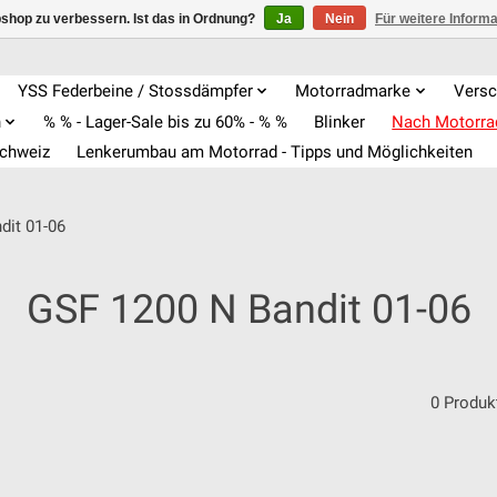
shop zu verbessern. Ist das in Ordnung?
Ja
Nein
Für weitere Inform
YSS Federbeine / Stossdämpfer
Motorradmarke
Versc
n
% % - Lager-Sale bis zu 60% - % %
Blinker
Nach Motorr
Schweiz
Lenkerumbau am Motorrad - Tipps und Möglichkeiten
dit 01-06
GSF 1200 N Bandit 01-06
0 Produk