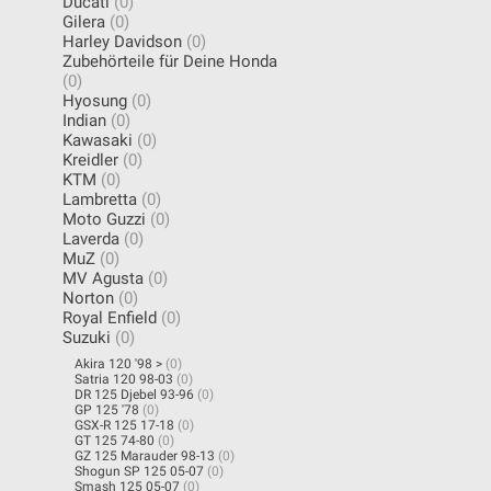
Ducati
(0)
Gilera
(0)
Harley Davidson
(0)
Zubehörteile für Deine Honda
(0)
Hyosung
(0)
Indian
(0)
Kawasaki
(0)
Kreidler
(0)
KTM
(0)
Lambretta
(0)
Moto Guzzi
(0)
Laverda
(0)
MuZ
(0)
MV Agusta
(0)
Norton
(0)
Royal Enfield
(0)
Suzuki
(0)
Akira 120 '98 >
(0)
Satria 120 98-03
(0)
DR 125 Djebel 93-96
(0)
GP 125 '78
(0)
GSX-R 125 17-18
(0)
GT 125 74-80
(0)
GZ 125 Marauder 98-13
(0)
Shogun SP 125 05-07
(0)
Smash 125 05-07
(0)