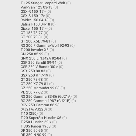
T 125 Stinger Leopard Wolf
(0)
Van-Van 125 03-13
(0)
GSX-R 150 '17>
(0)
GSX-S 150 17>
(0)
Raider 150 04-18
(0)
Satria F150 04-18
(0)
Gixxer 155 '17 >
(0)
GT 185 73-77
(0)
GT 200 79-81
(0)
GT 200 X5E 79-81
(0)
RG 200 F Gamma/Wolf 92-93
(0)
T 200 Invader X5
(0)
GN 250 85-99
(0)
GNX 250 E NJ42A 82-84
(0)
GSF 250 Bandit 89-94
(0)
GSF 250 V Bandit '00 >
(0)
GSX 250 80-83
(0)
GSX 250 R 17-19
(0)
GT 250 73-78
(0)
GT 250 X7 79-81
(0)
GZ 250 Marauder 99-08
(0)
PE 250 77-82
(0)
RG 250 Gamma 83-86 (GJ21A)
(0)
RG 250 Gamma 1987 (GJ21B)
(0)
RGV 250 Gamma 88-98
(VJ21A/VJ22B)
(0)
T 10 (250)
(0)
T 20 SuperSix Hustler X6
(0)
T 250 Hustler '69 >
(0)
T 305 Raider 1968
(0)
DR 350 90-95
(0)
DR 350 N 90-99
(0)