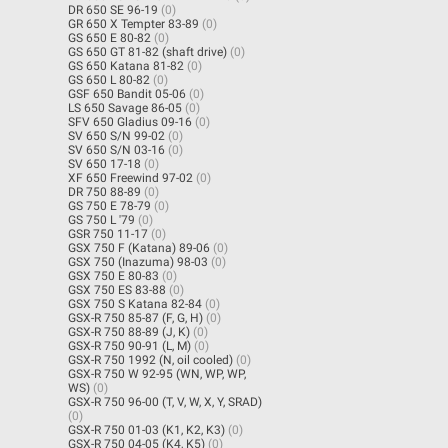
DR 650 SE 96-19
(0)
GR 650 X Tempter 83-89
(0)
GS 650 E 80-82
(0)
GS 650 GT 81-82 (shaft drive)
(0)
GS 650 Katana 81-82
(0)
GS 650 L 80-82
(0)
GSF 650 Bandit 05-06
(0)
LS 650 Savage 86-05
(0)
SFV 650 Gladius 09-16
(0)
SV 650 S/N 99-02
(0)
SV 650 S/N 03-16
(0)
SV 650 17-18
(0)
XF 650 Freewind 97-02
(0)
DR 750 88-89
(0)
GS 750 E 78-79
(0)
GS 750 L '79
(0)
GSR 750 11-17
(0)
GSX 750 F (Katana) 89-06
(0)
GSX 750 (Inazuma) 98-03
(0)
GSX 750 E 80-83
(0)
GSX 750 ES 83-88
(0)
GSX 750 S Katana 82-84
(0)
GSX-R 750 85-87 (F, G, H)
(0)
GSX-R 750 88-89 (J, K)
(0)
GSX-R 750 90-91 (L, M)
(0)
GSX-R 750 1992 (N, oil cooled)
(0)
GSX-R 750 W 92-95 (WN, WP, WP,
WS)
(0)
GSX-R 750 96-00 (T, V, W, X, Y, SRAD)
(0)
GSX-R 750 01-03 (K1, K2, K3)
(0)
GSX-R 750 04-05 (K4, K5)
(0)