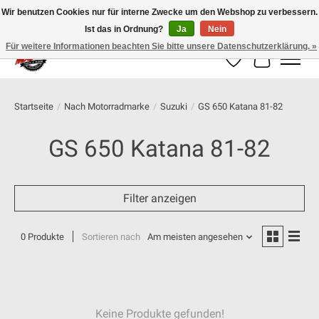
Wir benutzen Cookies nur für interne Zwecke um den Webshop zu verbessern.
Ist das in Ordnung?
Ja
Nein
100% schweizer Onlineshop für Dein Motorrad
Für weitere Informationen beachten Sie bitte unsere Datenschutzerklärung. »
Wunschzettel
Ihr Warenk
Startseite
/
Nach Motorradmarke
/
Suzuki
/
GS 650 Katana 81-82
GS 650 Katana 81-82
Filter anzeigen
0 Produkte
Sortieren nach
Am meisten angesehen
Keine Produkte gefunden!