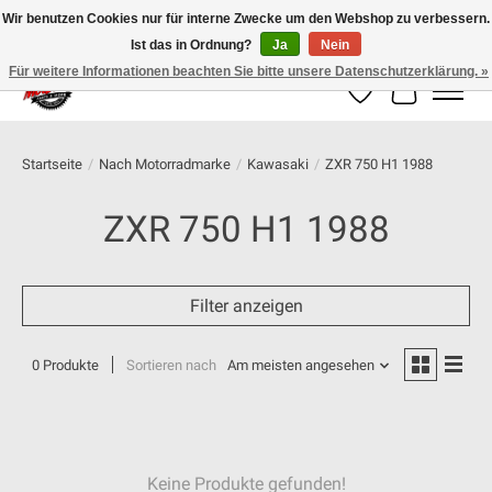
Wir benutzen Cookies nur für interne Zwecke um den Webshop zu verbessern.
Ist das in Ordnung?
Ja
Nein
100% schweizer Onlineshop für Dein Motorrad
Für weitere Informationen beachten Sie bitte unsere Datenschutzerklärung. »
Wunschzettel
Ihr Warenk
Startseite
/
Nach Motorradmarke
/
Kawasaki
/
ZXR 750 H1 1988
ZXR 750 H1 1988
Filter anzeigen
0 Produkte
Sortieren nach
Am meisten angesehen
Keine Produkte gefunden!