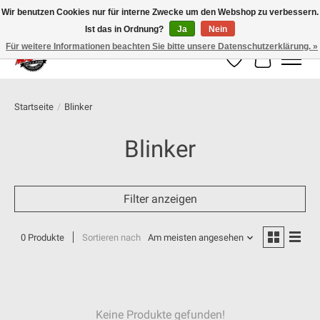
Wir benutzen Cookies nur für interne Zwecke um den Webshop zu verbessern.
Ist das in Ordnung?
Ja
Nein
100% schweizer Onlineshop für Dein Motorrad
Für weitere Informationen beachten Sie bitte unsere Datenschutzerklärung. »
Wunschzettel
Ihr Warenk
Startseite
/
Blinker
Blinker
Filter anzeigen
0 Produkte
Sortieren nach
Am meisten angesehen
Keine Produkte gefunden!