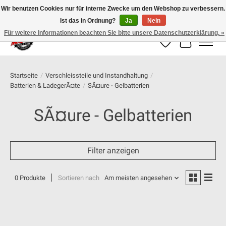
Wir benutzen Cookies nur für interne Zwecke um den Webshop zu verbessern.
Ist das in Ordnung?
Ja
Nein
100% schweizer Onlineshop für Dein Motorrad
Für weitere Informationen beachten Sie bitte unsere Datenschutzerklärung. »
Wunschzettel
Ihr Warenk
Startseite
/
Verschleissteile und Instandhaltung
/
Batterien & LadegerÃ¤te
/
SÃ¤ure - Gelbatterien
SÃ¤ure - Gelbatterien
Filter anzeigen
0 Produkte
Sortieren nach
Am meisten angesehen