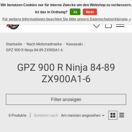
Wir benutzen Cookies nur für interne Zwecke um den Webshop zu verbessern.
Ist das in Ordnung?
Ja
Nein
100% schweizer Onlineshop für Dein Motorrad
Für weitere Informationen beachten Sie bitte unsere Datenschutzerklärung. »
Wunschzettel
Ihr Warenk
Startseite
/
Nach Motorradmarke
/
Kawasaki
/
GPZ 900 R Ninja 84-89 ZX900A1-6
GPZ 900 R Ninja 84-89
ZX900A1-6
Filter anzeigen
0 Produkte
Sortieren nach
Am meisten angesehen