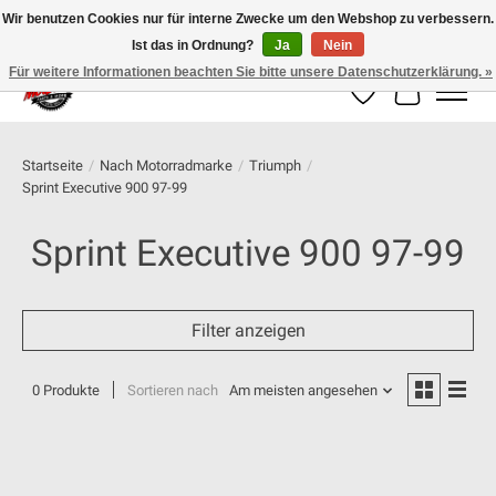
Wir benutzen Cookies nur für interne Zwecke um den Webshop zu verbessern.
Ist das in Ordnung?
Ja
Nein
100% schweizer Onlineshop für Dein Motorrad
Für weitere Informationen beachten Sie bitte unsere Datenschutzerklärung. »
Wunschzettel
Ihr Warenk
Startseite
/
Nach Motorradmarke
/
Triumph
/
Sprint Executive 900 97-99
Sprint Executive 900 97-99
Filter anzeigen
0 Produkte
Sortieren nach
Am meisten angesehen