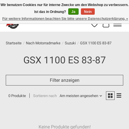
Wir benutzen Cookies nur für interne Zwecke um den Webshop zu verbessern.
Ist das in Ordnung?
Ja
Nein
100% schweizer Onlineshop für Dein Motorrad
Für weitere Informationen beachten Sie bitte unsere Datenschutzerklärung. »
Wunschzettel
Ihr Warenk
Startseite
/
Nach Motorradmarke
/
Suzuki
/
GSX 1100 ES 83-87
GSX 1100 ES 83-87
Filter anzeigen
0 Produkte
Sortieren nach
Am meisten angesehen
Keine Produkte gefunden!