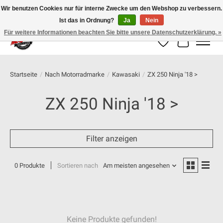
Wir benutzen Cookies nur für interne Zwecke um den Webshop zu verbessern.
Ist das in Ordnung?
Ja
Nein
100% schweizer Onlineshop für Dein Motorrad
Für weitere Informationen beachten Sie bitte unsere Datenschutzerklärung. »
Wunschzettel
Ihr Warenk
Startseite
/
Nach Motorradmarke
/
Kawasaki
/
ZX 250 Ninja '18 >
ZX 250 Ninja '18 >
Filter anzeigen
0 Produkte
Sortieren nach
Am meisten angesehen
Keine Produkte gefunden!