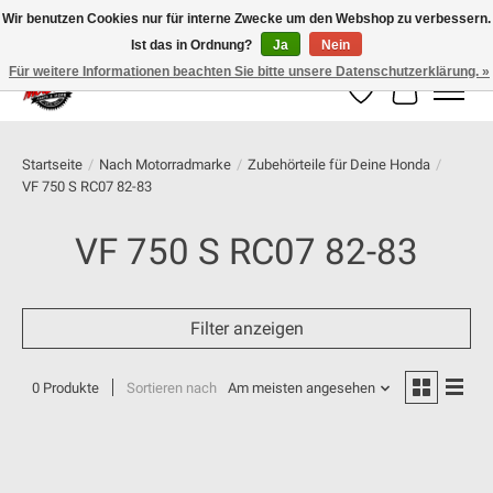
Wir benutzen Cookies nur für interne Zwecke um den Webshop zu verbessern.
Ist das in Ordnung?
Ja
Nein
100% schweizer Onlineshop für Dein Motorrad
Für weitere Informationen beachten Sie bitte unsere Datenschutzerklärung. »
Wunschzettel
Ihr Warenk
Startseite
/
Nach Motorradmarke
/
Zubehörteile für Deine Honda
/
VF 750 S RC07 82-83
VF 750 S RC07 82-83
Filter anzeigen
0 Produkte
Sortieren nach
Am meisten angesehen