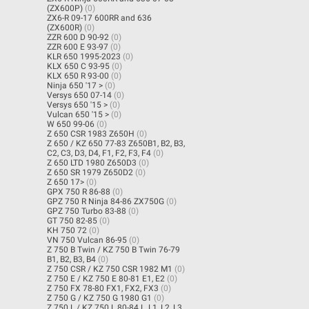
(ZX600P)
(0)
ZX6-R 09-17 600RR and 636
(ZX600R)
(0)
ZZR 600 D 90-92
(0)
ZZR 600 E 93-97
(0)
KLR 650 1995-2023
(0)
KLX 650 C 93-95
(0)
KLX 650 R 93-00
(0)
Ninja 650 '17 >
(0)
Versys 650 07-14
(0)
Versys 650 '15 >
(0)
Vulcan 650 '15 >
(0)
W 650 99-06
(0)
Z 650 CSR 1983 Z650H
(0)
Z 650 / KZ 650 77-83 Z650B1, B2, B3,
C2, C3, D3, D4, F1, F2, F3, F4
(0)
Z 650 LTD 1980 Z650D3
(0)
Z 650 SR 1979 Z650D2
(0)
Z 650 17>
(0)
GPX 750 R 86-88
(0)
GPZ 750 R Ninja 84-86 ZX750G
(0)
GPZ 750 Turbo 83-88
(0)
GT 750 82-85
(0)
KH 750 72
(0)
VN 750 Vulcan 86-95
(0)
Z 750 B Twin / KZ 750 B Twin 76-79
B1, B2, B3, B4
(0)
Z 750 CSR / KZ 750 CSR 1982 M1
(0)
Z 750 E / KZ 750 E 80-81 E1, E2
(0)
Z 750 FX 78-80 FX1, FX2, FX3
(0)
Z 750 G / KZ 750 G 1980 G1
(0)
Z 750 L / KZ 750 L 80-84 L, L1, L2, L3,