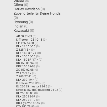
Ducati
(0)
Gilera
(0)
Harley Davidson
(0)
Zubehörteile für Deine Honda
(0)
Hyosung
(0)
Indian
(0)
Kawasaki
(0)
AR 50 81-83
(0)
D-Tracker 125 10-13
(0)
GP 125 74-80
(0)
KLX 125 10-16
(0)
Z 125 '15 >
(0)
KLX 140 G '17 >
(0)
KLX 150 10-16
(0)
KLX 150 BF '17 >
(0)
KR 150 89-94
(0)
KRR 150 02-08
(0)
ZX 150 02-08
(0)
W 175 '17 >
(0)
Z 200 77-81
(0)
KLX 230 '19 >
(0)
D-Tracker 250 '09 >
(0)
EL 250 Eliminator 88-95
(0)
Estrella 250 (RS) (custom) 94-02
(0)
KL 250 80-83
(0)
KLX 250 93-07
(0)
KLX 250 08-19
(0)
KR-1 (S) 250 88-92
(0)
LTD 250 79-80
(0)