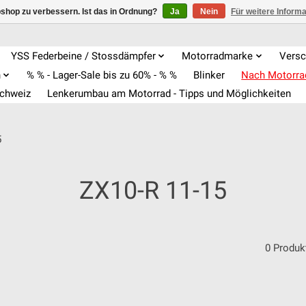
shop zu verbessern. Ist das in Ordnung?
Ja
Nein
Für weitere Inform
YSS Federbeine / Stossdämpfer
Motorradmarke
Versc
n
% % - Lager-Sale bis zu 60% - % %
Blinker
Nach Motorr
Schweiz
Lenkerumbau am Motorrad - Tipps und Möglichkeiten
5
ZX10-R 11-15
0 Produk