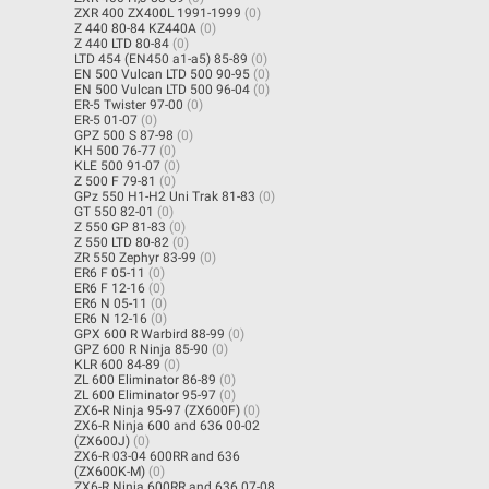
ZXR 400 ZX400L 1991-1999
(0)
Z 440 80-84 KZ440A
(0)
Z 440 LTD 80-84
(0)
LTD 454 (EN450 a1-a5) 85-89
(0)
EN 500 Vulcan LTD 500 90-95
(0)
EN 500 Vulcan LTD 500 96-04
(0)
ER-5 Twister 97-00
(0)
ER-5 01-07
(0)
GPZ 500 S 87-98
(0)
KH 500 76-77
(0)
KLE 500 91-07
(0)
Z 500 F 79-81
(0)
GPz 550 H1-H2 Uni Trak 81-83
(0)
GT 550 82-01
(0)
Z 550 GP 81-83
(0)
Z 550 LTD 80-82
(0)
ZR 550 Zephyr 83-99
(0)
ER6 F 05-11
(0)
ER6 F 12-16
(0)
ER6 N 05-11
(0)
ER6 N 12-16
(0)
GPX 600 R Warbird 88-99
(0)
GPZ 600 R Ninja 85-90
(0)
KLR 600 84-89
(0)
ZL 600 Eliminator 86-89
(0)
ZL 600 Eliminator 95-97
(0)
ZX6-R Ninja 95-97 (ZX600F)
(0)
ZX6-R Ninja 600 and 636 00-02
(ZX600J)
(0)
ZX6-R 03-04 600RR and 636
(ZX600K-M)
(0)
ZX6-R Ninja 600RR and 636 07-08