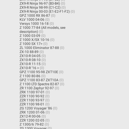
ZX9-R Ninja 96-97 (B3-B4)
(0)
ZX9-R Ninja 98-99 (C1-C2)
(0)
ZX9-R Ninja 00-03 (E1-E2-F1-F2)
(0)
GPZ 1000 RX 86-87
(0)
KLV 1000 04-06
(0)
Versys 1000 16-18
(0)
Z 1000 77-84 (All models, see
description)
(0)
Z 1000 03-09
(0)
Z 1000 X/SX 10-16
(0)
Z 1000 SX 17>
(0)
ZL 1000 Eliminator 87-88
(0)
ZX-10 88-89
(0)
ZX10-R 04-05
(0)
ZX10-R 08-10
(0)
ZX10-R 11-15
(0)
ZX10-R '16 >
(0)
GPZ 1100 95-98 ZXT10E
(0)
Z 1100 80-86
(0)
GPZ 1100 83-87 ZXT10A
(0)
Z 1100 LTD Spectre 82-87
(0)
ZR 1100 Zephyr 92-97
(0)
ZRX 1100 97-01
(0)
ZZR 1100 90-92
(0)
ZZR 1100 93-97
(0)
ZZR 1100 98-01
(0)
ZG 1200 Voyager '86
(0)
ZRX 1200 01-06
(0)
ZX12-R 00-06
(0)
ZZR 1200 02-05
(0)
Z 1300/6 79-82
(0)
ZG 1300 Voyager
(0)