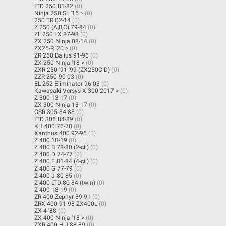
LTD 250 81-82
(0)
Ninja 250 SL '15 >
(0)
250 TR 02-14
(0)
Z 250 (A,B,C) 79-84
(0)
ZL 250 LX 87-98
(0)
ZX 250 Ninja 08-14
(0)
ZX25-R '20 >
(0)
ZR 250 Balius 91-96
(0)
ZX 250 Ninja '18 >
(0)
ZXR 250 '91-'99 (ZX250C-D)
(0)
ZZR 250 90-03
(0)
EL 252 Eliminator 96-03
(0)
Kawasaki Versys-X 300 2017 >
(0)
Z 300 13-17
(0)
ZX 300 Ninja 13-17
(0)
CSR 305 84-88
(0)
LTD 305 84-89
(0)
KH 400 76-78
(0)
Xanthus 400 92-95
(0)
Z 400 18-19
(0)
Z 400 B 78-80 (2-cil)
(0)
Z 400 D 74-77
(0)
Z 400 F 81-84 (4-cil)
(0)
Z 400 G 77-79
(0)
Z 400 J 80-85
(0)
Z 400 LTD 80-84 (twin)
(0)
Z 400 18-19
(0)
ZR 400 Zephyr 89-91
(0)
ZRX 400 91-98 ZX400L
(0)
ZX-4 '88
(0)
ZX 400 Ninja '18 >
(0)
ZXR 400 H,J 88-89
(0)