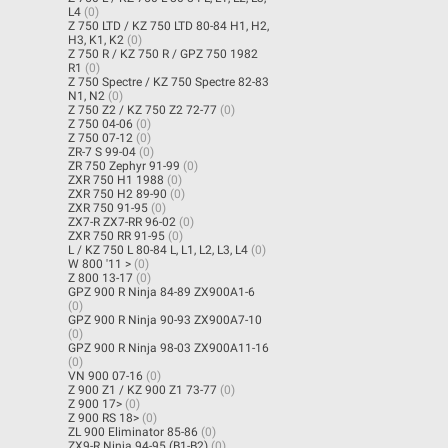
L4
(0)
Z 750 LTD / KZ 750 LTD 80-84 H1, H2,
H3, K1, K2
(0)
Z 750 R / KZ 750 R / GPZ 750 1982
R1
(0)
Z 750 Spectre / KZ 750 Spectre 82-83
N1, N2
(0)
Z 750 Z2 / KZ 750 Z2 72-77
(0)
Z 750 04-06
(0)
Z 750 07-12
(0)
ZR-7 S 99-04
(0)
ZR 750 Zephyr 91-99
(0)
ZXR 750 H1 1988
(0)
ZXR 750 H2 89-90
(0)
ZXR 750 91-95
(0)
ZX7-R ZX7-RR 96-02
(0)
ZXR 750 RR 91-95
(0)
L / KZ 750 L 80-84 L, L1, L2, L3, L4
(0)
W 800 '11 >
(0)
Z 800 13-17
(0)
GPZ 900 R Ninja 84-89 ZX900A1-6
(0)
GPZ 900 R Ninja 90-93 ZX900A7-10
(0)
GPZ 900 R Ninja 98-03 ZX900A11-16
(0)
VN 900 07-16
(0)
Z 900 Z1 / KZ 900 Z1 73-77
(0)
Z 900 17>
(0)
Z 900 RS 18>
(0)
ZL 900 Eliminator 85-86
(0)
ZX9-R Ninja 94-95 (B1-B2)
(0)