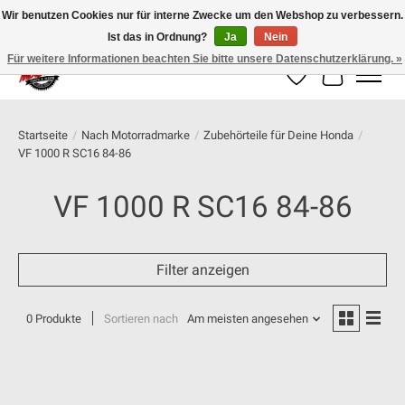
Wir benutzen Cookies nur für interne Zwecke um den Webshop zu verbessern.
Ist das in Ordnung?
Ja
Nein
100% schweizer Onlineshop für Dein Motorrad
Für weitere Informationen beachten Sie bitte unsere Datenschutzerklärung. »
Wunschzettel
Ihr Warenk
Startseite
/
Nach Motorradmarke
/
Zubehörteile für Deine Honda
/
VF 1000 R SC16 84-86
VF 1000 R SC16 84-86
Filter anzeigen
0 Produkte
Sortieren nach
Am meisten angesehen