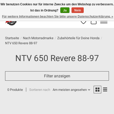
Wir benutzen Cookies nur für interne Zwecke um den Webshop zu verbessern.
Ist das in Ordnung?
Ja
Nein
100% schweizer Onlineshop für Dein Motorrad
Für weitere Informationen beachten Sie bitte unsere Datenschutzerklärung. »
Wunschzettel
Ihr Warenk
Startseite
/
Nach Motorradmarke
/
Zubehörteile für Deine Honda
/
NTV 650 Revere 88-97
NTV 650 Revere 88-97
Filter anzeigen
0 Produkte
Sortieren nach
Am meisten angesehen