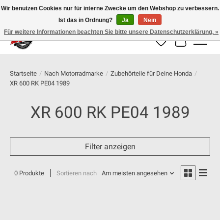
Wir benutzen Cookies nur für interne Zwecke um den Webshop zu verbessern.
Ist das in Ordnung?
Ja
Nein
100% schweizer Onlineshop für Dein Motorrad
Für weitere Informationen beachten Sie bitte unsere Datenschutzerklärung. »
Wunschzettel
Ihr Warenk
Startseite
/
Nach Motorradmarke
/
Zubehörteile für Deine Honda
/
XR 600 RK PE04 1989
XR 600 RK PE04 1989
Filter anzeigen
0 Produkte
Sortieren nach
Am meisten angesehen