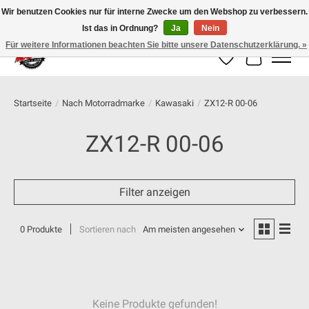
Wir benutzen Cookies nur für interne Zwecke um den Webshop zu verbessern.
Ist das in Ordnung?
Ja
Nein
100% schweizer Onlineshop für Dein Motorrad
Für weitere Informationen beachten Sie bitte unsere Datenschutzerklärung. »
Wunschzettel
Ihr Warenk
Startseite
/
Nach Motorradmarke
/
Kawasaki
/
ZX12-R 00-06
ZX12-R 00-06
Filter anzeigen
0 Produkte
Sortieren nach
Am meisten angesehen
Keine Produkte gefunden!