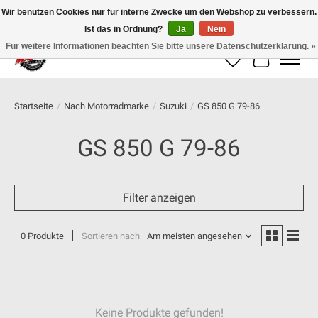
Wir benutzen Cookies nur für interne Zwecke um den Webshop zu verbessern.
Ist das in Ordnung?
Ja
Nein
100% schweizer Onlineshop für Dein Motorrad
Für weitere Informationen beachten Sie bitte unsere Datenschutzerklärung. »
Wunschzettel
Ihr Warenk
Startseite
/
Nach Motorradmarke
/
Suzuki
/
GS 850 G 79-86
GS 850 G 79-86
Filter anzeigen
0 Produkte
Sortieren nach
Am meisten angesehen
Keine Produkte gefunden!