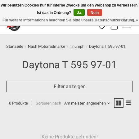
Wir benutzen Cookies nur für interne Zwecke um den Webshop zu verbessern.
Ist das in Ordnung?
Ja
Nein
100% schweizer Onlineshop für Dein Motorrad
Für weitere Informationen beachten Sie bitte unsere Datenschutzerklärung. »
Wunschzettel
Ihr Warenk
Startseite
/
Nach Motorradmarke
/
Triumph
/
Daytona T 595 97-01
Daytona T 595 97-01
Filter anzeigen
0 Produkte
Sortieren nach
Am meisten angesehen
Keine Produkte gefunden!