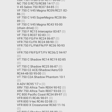
NC 750 S RC70/RC88 14-17
(0)
V 45 Sabre 750 RC07 84-85
(0)
VF 750 C V45 Magna RC09/RC21 82-
86
(0)
VF 750 C V45 SuperMagna RC28 86-
89
(0)
VF 750 C V45 Magna RC43 93-00
(chain drive)
(0)
VF 750 F RC15 Interceptor 83-87
(0)
VF 750 S RC07 82-83
(0)
VFR 750 FG/FH RC24 86-87
(0)
VFR 750 FJ/FK RC24 88-90
(0)
VFR 750 FL/FM/FN/FP RC36 90-93
(0)
VFR 750 FR/FS/FT/FV RC36/2 94-97
(0)
VT 750 C Shadow RC14 RC19 82-85
(0)
VT 750 C Shadow RC25 86-87
(0)
VT 750 C2 ACE/Shadow/Aero/CD
RC44-48-50 95-00
(0)
VT 750 C2A Shadow Phantom 10-1
(0)
X-ADV RC95 '17 >
(0)
XRV 750 Africa Twin RD04 90-92
(0)
XRV 750 Africa Twin RD07 93-03
(0)
PC 800 Pacific Coast RC34 89-97
(0)
VFR 800 Fi RC46 98-01
(0)
VFR 800 V-tec RC46 02-08
(0)
VFR 800 X Crossrunner RC60 11-16
(0)
VT 800 C Shadow RC32 88-89
(0)