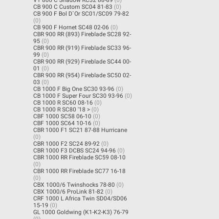
CB 900 C Custom SC04 81-83
(0)
CB 900 F Bol D`Or SC01/SC09 79-82
(0)
CB 900 F Hornet SC48 02-06
(0)
CBR 900 RR (893) Fireblade SC28 92-
95
(0)
CBR 900 RR (919) Fireblade SC33 96-
99
(0)
CBR 900 RR (929) Fireblade SC44 00-
01
(0)
CBR 900 RR (954) Fireblade SC50 02-
03
(0)
CB 1000 F Big One SC30 93-96
(0)
CB 1000 F Super Four SC30 93-96
(0)
CB 1000 R SC60 08-16
(0)
CB 1000 R SC80 '18 >
(0)
CBF 1000 SC58 06-10
(0)
CBF 1000 SC64 10-16
(0)
CBR 1000 F1 SC21 87-88 Hurricane
(0)
CBR 1000 F2 SC24 89-92
(0)
CBR 1000 F3 DCBS SC24 94-96
(0)
CBR 1000 RR Fireblade SC59 08-10
(0)
CBR 1000 RR Fireblade SC77 16-18
(0)
CBX 1000/6 Twinshocks 78-80
(0)
CBX 1000/6 ProLink 81-82
(0)
CRF 1000 L Africa Twin SD04/SD06
15-19
(0)
GL 1000 Goldwing (K1-K2-K3) 76-79
(0)