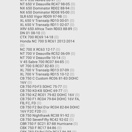
NT 650 V Deauville RC47 98-05
(0)
NX 650 Dominator RD02 88-94
(0)
NX 650 Dominator RD08 95-00
(0)
SLR 650 Vigor RD09 97-98
(0)
XL 650 V Transalp RD10 00-01
(0)
XL 650 V Transalp RD11 02-07
(0)
XRV 650 Africa Twin RD03 88-89
(0)
DN 01 08-10
(0)
CTX 700 RC69 14-18
(0)
Honda NC 700 S RC61 2012-2014
(0)
NC 700 X RC63 12-17
(0)
NT 700 V Deauville RC52 06-09
(0)
NT 700 V Deauville 10-14
(0)
V 45 Sabre 700 RC07 84-85
(0)
VF 700 S RC07 82-83
(0)
XL 700 V Transalp RD13 07-09
(0)
XL 700 V Transalp RD15 10-12
(0)
CB 750 C Custom RC06 81-83 DOHC
16V
(0)
CB 750 F0-F3 SOHC 75-77
(0)
CB 750 K0-K8 SOHC 69-77
(0)
CB 750 KZ RC01 79-82 DOHC 16V
(0)
CB 750 F1 RC04 79-84 DOHC 16V FA,
FB, FC, FD
(0)
CB 750 F2 Bol D'or RC04 82-84 DOHC
16V F2C F2D
(0)
CB 750 Nighthawk RC38 91-92
(0)
CB 750 SevenFifty RC42 92-02
(0)
CBR 750 F SC21 87-88 Hurricane
(0)
CBX 750 F RC17 84-86
(0)
CBX 750 FII Bol D'Or RC17 86-88
(0)