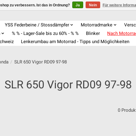
shop zu verbessern. Ist das in Ordnung?
Ja
Nein
Für weitere Inform
YSS Federbeine / Stossdämpfer
Motorradmarke
Versc
n
% % - Lager-Sale bis zu 60% - % %
Blinker
Nach Motorr
Schweiz
Lenkerumbau am Motorrad - Tipps und Möglichkeiten
onda
/
SLR 650 Vigor RD09 97-98
SLR 650 Vigor RD09 97-98
0 Produk