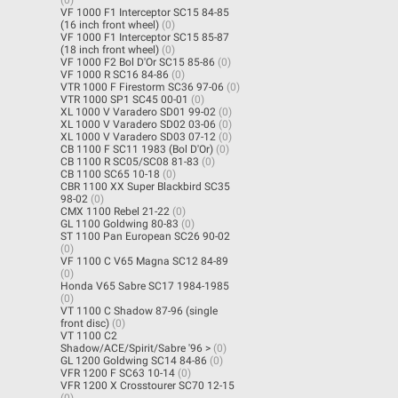
VF 1000 F1 Interceptor SC15 84-85
(16 inch front wheel)
(0)
VF 1000 F1 Interceptor SC15 85-87
(18 inch front wheel)
(0)
VF 1000 F2 Bol D'Or SC15 85-86
(0)
VF 1000 R SC16 84-86
(0)
VTR 1000 F Firestorm SC36 97-06
(0)
VTR 1000 SP1 SC45 00-01
(0)
XL 1000 V Varadero SD01 99-02
(0)
XL 1000 V Varadero SD02 03-06
(0)
XL 1000 V Varadero SD03 07-12
(0)
CB 1100 F SC11 1983 (Bol D'Or)
(0)
CB 1100 R SC05/SC08 81-83
(0)
CB 1100 SC65 10-18
(0)
CBR 1100 XX Super Blackbird SC35
98-02
(0)
CMX 1100 Rebel 21-22
(0)
GL 1100 Goldwing 80-83
(0)
ST 1100 Pan European SC26 90-02
(0)
VF 1100 C V65 Magna SC12 84-89
(0)
Honda V65 Sabre SC17 1984-1985
(0)
VT 1100 C Shadow 87-96 (single
front disc)
(0)
VT 1100 C2
Shadow/ACE/Spirit/Sabre '96 >
(0)
GL 1200 Goldwing SC14 84-86
(0)
VFR 1200 F SC63 10-14
(0)
VFR 1200 X Crosstourer SC70 12-15
(0)