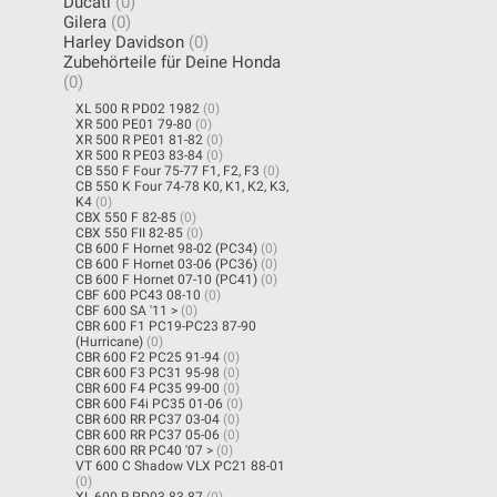
Ducati
(0)
Gilera
(0)
Harley Davidson
(0)
Zubehörteile für Deine Honda
(0)
XL 500 R PD02 1982
(0)
XR 500 PE01 79-80
(0)
XR 500 R PE01 81-82
(0)
XR 500 R PE03 83-84
(0)
CB 550 F Four 75-77 F1, F2, F3
(0)
CB 550 K Four 74-78 K0, K1, K2, K3,
K4
(0)
CBX 550 F 82-85
(0)
CBX 550 FII 82-85
(0)
CB 600 F Hornet 98-02 (PC34)
(0)
CB 600 F Hornet 03-06 (PC36)
(0)
CB 600 F Hornet 07-10 (PC41)
(0)
CBF 600 PC43 08-10
(0)
CBF 600 SA '11 >
(0)
CBR 600 F1 PC19-PC23 87-90
(Hurricane)
(0)
CBR 600 F2 PC25 91-94
(0)
CBR 600 F3 PC31 95-98
(0)
CBR 600 F4 PC35 99-00
(0)
CBR 600 F4i PC35 01-06
(0)
CBR 600 RR PC37 03-04
(0)
CBR 600 RR PC37 05-06
(0)
CBR 600 RR PC40 '07 >
(0)
VT 600 C Shadow VLX PC21 88-01
(0)
XL 600 R PD03 83-87
(0)