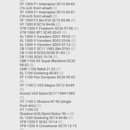
VF 1000 F1 Interceptor SC15 84-85
(16 inch front wheel)
(0)
VF 1000 F1 Interceptor SC15 85-87
(18 inch front wheel)
(0)
VF 1000 F2 Bol D'Or SC15 85-86
(0)
VF 1000 R SC16 84-86
(0)
VTR 1000 F Firestorm SC36 97-06
(0)
VTR 1000 SP1 SC45 00-01
(0)
XL 1000 V Varadero SD01 99-02
(0)
XL 1000 V Varadero SD02 03-06
(0)
XL 1000 V Varadero SD03 07-12
(0)
CB 1100 F SC11 1983 (Bol D'Or)
(0)
CB 1100 R SC05/SC08 81-83
(0)
CB 1100 SC65 10-18
(0)
CBR 1100 XX Super Blackbird SC35
98-02
(0)
CMX 1100 Rebel 21-22
(0)
GL 1100 Goldwing 80-83
(0)
ST 1100 Pan European SC26 90-02
(0)
VF 1100 C V65 Magna SC12 84-89
(0)
Honda V65 Sabre SC17 1984-1985
(0)
VT 1100 C Shadow 87-96 (single
front disc)
(0)
VT 1100 C2
Shadow/ACE/Spirit/Sabre '96 >
(0)
GL 1200 Goldwing SC14 84-86
(0)
VFR 1200 F SC63 10-14
(0)
VFR 1200 X Crosstourer SC70 12-15
(0)