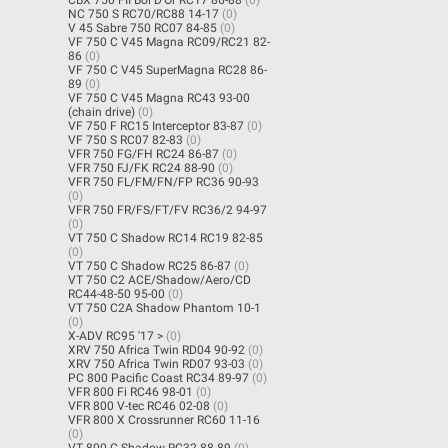
NC 750 S RC70/RC88 14-17
(0)
V 45 Sabre 750 RC07 84-85
(0)
VF 750 C V45 Magna RC09/RC21 82-
86
(0)
VF 750 C V45 SuperMagna RC28 86-
89
(0)
VF 750 C V45 Magna RC43 93-00
(chain drive)
(0)
VF 750 F RC15 Interceptor 83-87
(0)
VF 750 S RC07 82-83
(0)
VFR 750 FG/FH RC24 86-87
(0)
VFR 750 FJ/FK RC24 88-90
(0)
VFR 750 FL/FM/FN/FP RC36 90-93
(0)
VFR 750 FR/FS/FT/FV RC36/2 94-97
(0)
VT 750 C Shadow RC14 RC19 82-85
(0)
VT 750 C Shadow RC25 86-87
(0)
VT 750 C2 ACE/Shadow/Aero/CD
RC44-48-50 95-00
(0)
VT 750 C2A Shadow Phantom 10-1
(0)
X-ADV RC95 '17 >
(0)
XRV 750 Africa Twin RD04 90-92
(0)
XRV 750 Africa Twin RD07 93-03
(0)
PC 800 Pacific Coast RC34 89-97
(0)
VFR 800 Fi RC46 98-01
(0)
VFR 800 V-tec RC46 02-08
(0)
VFR 800 X Crossrunner RC60 11-16
(0)
VT 800 C Shadow RC32 88-89
(0)