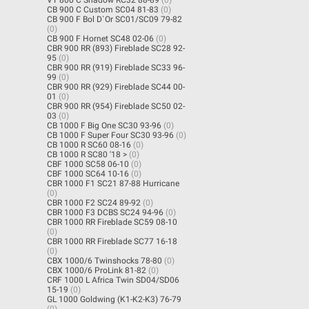
CB 900 C Custom SC04 81-83
(0)
CB 900 F Bol D`Or SC01/SC09 79-82
(0)
CB 900 F Hornet SC48 02-06
(0)
CBR 900 RR (893) Fireblade SC28 92-
95
(0)
CBR 900 RR (919) Fireblade SC33 96-
99
(0)
CBR 900 RR (929) Fireblade SC44 00-
01
(0)
CBR 900 RR (954) Fireblade SC50 02-
03
(0)
CB 1000 F Big One SC30 93-96
(0)
CB 1000 F Super Four SC30 93-96
(0)
CB 1000 R SC60 08-16
(0)
CB 1000 R SC80 '18 >
(0)
CBF 1000 SC58 06-10
(0)
CBF 1000 SC64 10-16
(0)
CBR 1000 F1 SC21 87-88 Hurricane
(0)
CBR 1000 F2 SC24 89-92
(0)
CBR 1000 F3 DCBS SC24 94-96
(0)
CBR 1000 RR Fireblade SC59 08-10
(0)
CBR 1000 RR Fireblade SC77 16-18
(0)
CBX 1000/6 Twinshocks 78-80
(0)
CBX 1000/6 ProLink 81-82
(0)
CRF 1000 L Africa Twin SD04/SD06
15-19
(0)
GL 1000 Goldwing (K1-K2-K3) 76-79
(0)