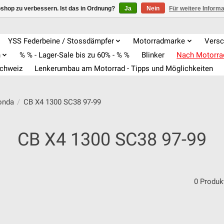
shop zu verbessern. Ist das in Ordnung?
Ja
Nein
Für weitere Inform
YSS Federbeine / Stossdämpfer
Motorradmarke
Versc
n
% % - Lager-Sale bis zu 60% - % %
Blinker
Nach Motorr
Schweiz
Lenkerumbau am Motorrad - Tipps und Möglichkeiten
onda
/
CB X4 1300 SC38 97-99
CB X4 1300 SC38 97-99
0 Produk