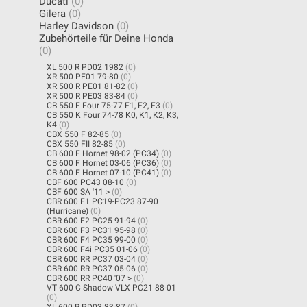
Ducati
(0)
Gilera
(0)
Harley Davidson
(0)
Zubehörteile für Deine Honda
(0)
XL 500 R PD02 1982
(0)
XR 500 PE01 79-80
(0)
XR 500 R PE01 81-82
(0)
XR 500 R PE03 83-84
(0)
CB 550 F Four 75-77 F1, F2, F3
(0)
CB 550 K Four 74-78 K0, K1, K2, K3,
K4
(0)
CBX 550 F 82-85
(0)
CBX 550 FII 82-85
(0)
CB 600 F Hornet 98-02 (PC34)
(0)
CB 600 F Hornet 03-06 (PC36)
(0)
CB 600 F Hornet 07-10 (PC41)
(0)
CBF 600 PC43 08-10
(0)
CBF 600 SA '11 >
(0)
CBR 600 F1 PC19-PC23 87-90
(Hurricane)
(0)
CBR 600 F2 PC25 91-94
(0)
CBR 600 F3 PC31 95-98
(0)
CBR 600 F4 PC35 99-00
(0)
CBR 600 F4i PC35 01-06
(0)
CBR 600 RR PC37 03-04
(0)
CBR 600 RR PC37 05-06
(0)
CBR 600 RR PC40 '07 >
(0)
VT 600 C Shadow VLX PC21 88-01
(0)
XL 600 R PD03 83-87
(0)