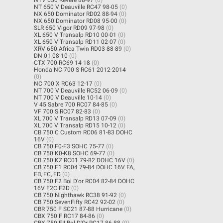
NT 650 V Deauville RC47 98-05
(0)
NX 650 Dominator RD02 88-94
(0)
NX 650 Dominator RD08 95-00
(0)
SLR 650 Vigor RD09 97-98
(0)
XL 650 V Transalp RD10 00-01
(0)
XL 650 V Transalp RD11 02-07
(0)
XRV 650 Africa Twin RD03 88-89
(0)
DN 01 08-10
(0)
CTX 700 RC69 14-18
(0)
Honda NC 700 S RC61 2012-2014
(0)
NC 700 X RC63 12-17
(0)
NT 700 V Deauville RC52 06-09
(0)
NT 700 V Deauville 10-14
(0)
V 45 Sabre 700 RC07 84-85
(0)
VF 700 S RC07 82-83
(0)
XL 700 V Transalp RD13 07-09
(0)
XL 700 V Transalp RD15 10-12
(0)
CB 750 C Custom RC06 81-83 DOHC
16V
(0)
CB 750 F0-F3 SOHC 75-77
(0)
CB 750 K0-K8 SOHC 69-77
(0)
CB 750 KZ RC01 79-82 DOHC 16V
(0)
CB 750 F1 RC04 79-84 DOHC 16V FA,
FB, FC, FD
(0)
CB 750 F2 Bol D'or RC04 82-84 DOHC
16V F2C F2D
(0)
CB 750 Nighthawk RC38 91-92
(0)
CB 750 SevenFifty RC42 92-02
(0)
CBR 750 F SC21 87-88 Hurricane
(0)
CBX 750 F RC17 84-86
(0)
CBX 750 FII Bol D'Or RC17 86-88
(0)