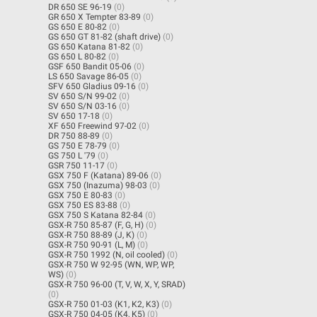
DR 650 SE 96-19
(0)
GR 650 X Tempter 83-89
(0)
GS 650 E 80-82
(0)
GS 650 GT 81-82 (shaft drive)
(0)
GS 650 Katana 81-82
(0)
GS 650 L 80-82
(0)
GSF 650 Bandit 05-06
(0)
LS 650 Savage 86-05
(0)
SFV 650 Gladius 09-16
(0)
SV 650 S/N 99-02
(0)
SV 650 S/N 03-16
(0)
SV 650 17-18
(0)
XF 650 Freewind 97-02
(0)
DR 750 88-89
(0)
GS 750 E 78-79
(0)
GS 750 L '79
(0)
GSR 750 11-17
(0)
GSX 750 F (Katana) 89-06
(0)
GSX 750 (Inazuma) 98-03
(0)
GSX 750 E 80-83
(0)
GSX 750 ES 83-88
(0)
GSX 750 S Katana 82-84
(0)
GSX-R 750 85-87 (F, G, H)
(0)
GSX-R 750 88-89 (J, K)
(0)
GSX-R 750 90-91 (L, M)
(0)
GSX-R 750 1992 (N, oil cooled)
(0)
GSX-R 750 W 92-95 (WN, WP, WP,
WS)
(0)
GSX-R 750 96-00 (T, V, W, X, Y, SRAD)
(0)
GSX-R 750 01-03 (K1, K2, K3)
(0)
GSX-R 750 04-05 (K4, K5)
(0)