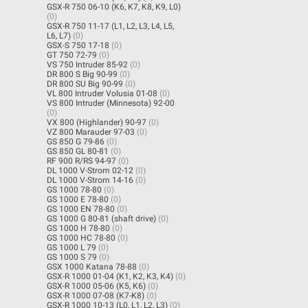
GSX-R 750 06-10 (K6, K7, K8, K9, L0)
(0)
GSX-R 750 11-17 (L1, L2, L3, L4, L5,
L6, L7)
(0)
GSX-S 750 17-18
(0)
GT 750 72-79
(0)
VS 750 Intruder 85-92
(0)
DR 800 S Big 90-99
(0)
DR 800 SU Big 90-99
(0)
VL 800 Intruder Volusia 01-08
(0)
VS 800 Intruder (Minnesota) 92-00
(0)
VX 800 (Highlander) 90-97
(0)
VZ 800 Marauder 97-03
(0)
GS 850 G 79-86
(0)
GS 850 GL 80-81
(0)
RF 900 R/RS 94-97
(0)
DL 1000 V-Strom 02-12
(0)
DL 1000 V-Strom 14-16
(0)
GS 1000 78-80
(0)
GS 1000 E 78-80
(0)
GS 1000 EN 78-80
(0)
GS 1000 G 80-81 (shaft drive)
(0)
GS 1000 H 78-80
(0)
GS 1000 HC 78-80
(0)
GS 1000 L 79
(0)
GS 1000 S 79
(0)
GSX 1000 Katana 78-88
(0)
GSX-R 1000 01-04 (K1, K2, K3, K4)
(0)
GSX-R 1000 05-06 (K5, K6)
(0)
GSX-R 1000 07-08 (K7-K8)
(0)
GSX-R 1000 10-13 (L0, L1, L2, L3)
(0)