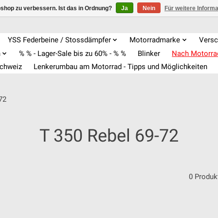
shop zu verbessern. Ist das in Ordnung?
Ja
Nein
Für weitere Inform
YSS Federbeine / Stossdämpfer
Motorradmarke
Versc
n
% % - Lager-Sale bis zu 60% - % %
Blinker
Nach Motorr
Schweiz
Lenkerumbau am Motorrad - Tipps und Möglichkeiten
72
T 350 Rebel 69-72
0 Produk