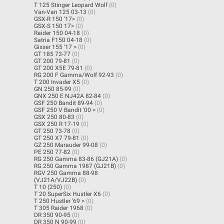
T 125 Stinger Leopard Wolf
(0)
Van-Van 125 03-13
(0)
GSX-R 150 '17>
(0)
GSX-S 150 17>
(0)
Raider 150 04-18
(0)
Satria F150 04-18
(0)
Gixxer 155 '17 >
(0)
GT 185 73-77
(0)
GT 200 79-81
(0)
GT 200 X5E 79-81
(0)
RG 200 F Gamma/Wolf 92-93
(0)
T 200 Invader X5
(0)
GN 250 85-99
(0)
GNX 250 E NJ42A 82-84
(0)
GSF 250 Bandit 89-94
(0)
GSF 250 V Bandit '00 >
(0)
GSX 250 80-83
(0)
GSX 250 R 17-19
(0)
GT 250 73-78
(0)
GT 250 X7 79-81
(0)
GZ 250 Marauder 99-08
(0)
PE 250 77-82
(0)
RG 250 Gamma 83-86 (GJ21A)
(0)
RG 250 Gamma 1987 (GJ21B)
(0)
RGV 250 Gamma 88-98
(VJ21A/VJ22B)
(0)
T 10 (250)
(0)
T 20 SuperSix Hustler X6
(0)
T 250 Hustler '69 >
(0)
T 305 Raider 1968
(0)
DR 350 90-95
(0)
DR 350 N 90-99
(0)