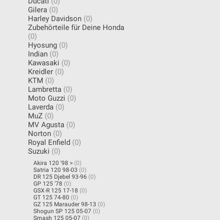
Ducati
(0)
Gilera
(0)
Harley Davidson
(0)
Zubehörteile für Deine Honda
(0)
Hyosung
(0)
Indian
(0)
Kawasaki
(0)
Kreidler
(0)
KTM
(0)
Lambretta
(0)
Moto Guzzi
(0)
Laverda
(0)
MuZ
(0)
MV Agusta
(0)
Norton
(0)
Royal Enfield
(0)
Suzuki
(0)
Akira 120 '98 >
(0)
Satria 120 98-03
(0)
DR 125 Djebel 93-96
(0)
GP 125 '78
(0)
GSX-R 125 17-18
(0)
GT 125 74-80
(0)
GZ 125 Marauder 98-13
(0)
Shogun SP 125 05-07
(0)
Smash 125 05-07
(0)