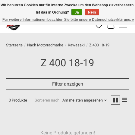
Wir benutzen Cookies nur für interne Zwecke um den Webshop zu verbessern.
Ist das in Ordnung?
Ja
Nein
100% schweizer Onlineshop für Dein Motorrad
Für weitere Informationen beachten Sie bitte unsere Datenschutzerklärung. »
Wunschzettel
Ihr Warenk
Startseite
/
Nach Motorradmarke
/
Kawasaki
/
Z 400 18-19
Z 400 18-19
Filter anzeigen
0 Produkte
Sortieren nach
Am meisten angesehen
Keine Produkte gefunden!