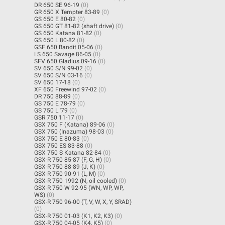
DR 650 SE 96-19
(0)
GR 650 X Tempter 83-89
(0)
GS 650 E 80-82
(0)
GS 650 GT 81-82 (shaft drive)
(0)
GS 650 Katana 81-82
(0)
GS 650 L 80-82
(0)
GSF 650 Bandit 05-06
(0)
LS 650 Savage 86-05
(0)
SFV 650 Gladius 09-16
(0)
SV 650 S/N 99-02
(0)
SV 650 S/N 03-16
(0)
SV 650 17-18
(0)
XF 650 Freewind 97-02
(0)
DR 750 88-89
(0)
GS 750 E 78-79
(0)
GS 750 L '79
(0)
GSR 750 11-17
(0)
GSX 750 F (Katana) 89-06
(0)
GSX 750 (Inazuma) 98-03
(0)
GSX 750 E 80-83
(0)
GSX 750 ES 83-88
(0)
GSX 750 S Katana 82-84
(0)
GSX-R 750 85-87 (F, G, H)
(0)
GSX-R 750 88-89 (J, K)
(0)
GSX-R 750 90-91 (L, M)
(0)
GSX-R 750 1992 (N, oil cooled)
(0)
GSX-R 750 W 92-95 (WN, WP, WP,
WS)
(0)
GSX-R 750 96-00 (T, V, W, X, Y, SRAD)
(0)
GSX-R 750 01-03 (K1, K2, K3)
(0)
GSX-R 750 04-05 (K4, K5)
(0)