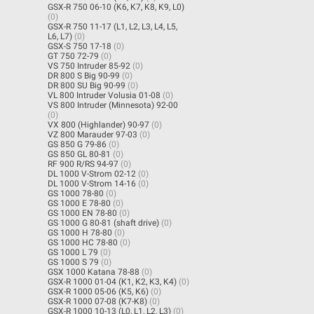
GSX-R 750 06-10 (K6, K7, K8, K9, L0)
(0)
GSX-R 750 11-17 (L1, L2, L3, L4, L5,
L6, L7)
(0)
GSX-S 750 17-18
(0)
GT 750 72-79
(0)
VS 750 Intruder 85-92
(0)
DR 800 S Big 90-99
(0)
DR 800 SU Big 90-99
(0)
VL 800 Intruder Volusia 01-08
(0)
VS 800 Intruder (Minnesota) 92-00
(0)
VX 800 (Highlander) 90-97
(0)
VZ 800 Marauder 97-03
(0)
GS 850 G 79-86
(0)
GS 850 GL 80-81
(0)
RF 900 R/RS 94-97
(0)
DL 1000 V-Strom 02-12
(0)
DL 1000 V-Strom 14-16
(0)
GS 1000 78-80
(0)
GS 1000 E 78-80
(0)
GS 1000 EN 78-80
(0)
GS 1000 G 80-81 (shaft drive)
(0)
GS 1000 H 78-80
(0)
GS 1000 HC 78-80
(0)
GS 1000 L 79
(0)
GS 1000 S 79
(0)
GSX 1000 Katana 78-88
(0)
GSX-R 1000 01-04 (K1, K2, K3, K4)
(0)
GSX-R 1000 05-06 (K5, K6)
(0)
GSX-R 1000 07-08 (K7-K8)
(0)
GSX-R 1000 10-13 (L0, L1, L2, L3)
(0)