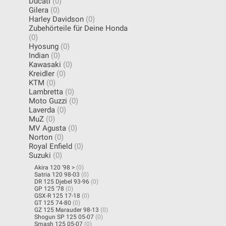
Ducati
(0)
Gilera
(0)
Harley Davidson
(0)
Zubehörteile für Deine Honda
(0)
Hyosung
(0)
Indian
(0)
Kawasaki
(0)
Kreidler
(0)
KTM
(0)
Lambretta
(0)
Moto Guzzi
(0)
Laverda
(0)
MuZ
(0)
MV Agusta
(0)
Norton
(0)
Royal Enfield
(0)
Suzuki
(0)
Akira 120 '98 >
(0)
Satria 120 98-03
(0)
DR 125 Djebel 93-96
(0)
GP 125 '78
(0)
GSX-R 125 17-18
(0)
GT 125 74-80
(0)
GZ 125 Marauder 98-13
(0)
Shogun SP 125 05-07
(0)
Smash 125 05-07
(0)