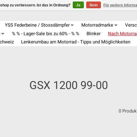
shop zu verbessern. Ist das in Ordnung?
Ja
Nein
Für weitere Inform
YSS Federbeine / Stossdämpfer
Motorradmarke
Versc
n
% % - Lager-Sale bis zu 60% - % %
Blinker
Nach Motorr
Schweiz
Lenkerumbau am Motorrad - Tipps und Möglichkeiten
GSX 1200 99-00
0 Produk