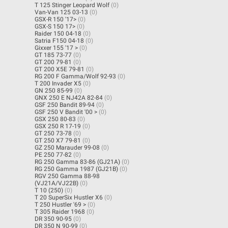
T 125 Stinger Leopard Wolf
(0)
Van-Van 125 03-13
(0)
GSX-R 150 '17>
(0)
GSX-S 150 17>
(0)
Raider 150 04-18
(0)
Satria F150 04-18
(0)
Gixxer 155 '17 >
(0)
GT 185 73-77
(0)
GT 200 79-81
(0)
GT 200 X5E 79-81
(0)
RG 200 F Gamma/Wolf 92-93
(0)
T 200 Invader X5
(0)
GN 250 85-99
(0)
GNX 250 E NJ42A 82-84
(0)
GSF 250 Bandit 89-94
(0)
GSF 250 V Bandit '00 >
(0)
GSX 250 80-83
(0)
GSX 250 R 17-19
(0)
GT 250 73-78
(0)
GT 250 X7 79-81
(0)
GZ 250 Marauder 99-08
(0)
PE 250 77-82
(0)
RG 250 Gamma 83-86 (GJ21A)
(0)
RG 250 Gamma 1987 (GJ21B)
(0)
RGV 250 Gamma 88-98
(VJ21A/VJ22B)
(0)
T 10 (250)
(0)
T 20 SuperSix Hustler X6
(0)
T 250 Hustler '69 >
(0)
T 305 Raider 1968
(0)
DR 350 90-95
(0)
DR 350 N 90-99
(0)