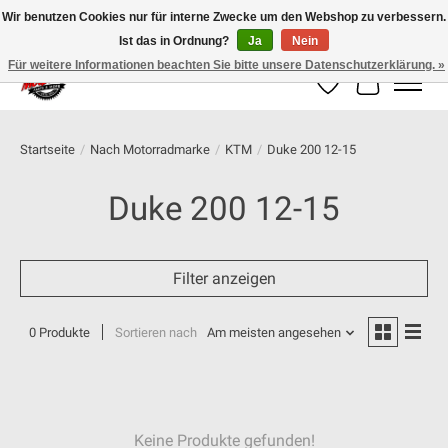
Wir benutzen Cookies nur für interne Zwecke um den Webshop zu verbessern.
Ist das in Ordnung?
Ja
Nein
100% schweizer Onlineshop für Dein Motorrad
Für weitere Informationen beachten Sie bitte unsere Datenschutzerklärung. »
Wunschzettel
Ihr Warenk
Startseite
/
Nach Motorradmarke
/
KTM
/
Duke 200 12-15
Duke 200 12-15
Filter anzeigen
0 Produkte
Sortieren nach
Am meisten angesehen
Keine Produkte gefunden!