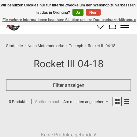
Wir benutzen Cookies nur für interne Zwecke um den Webshop zu verbessern.
Ist das in Ordnung?
Ja
Nein
100% schweizer Onlineshop für Dein Motorrad
Für weitere Informationen beachten Sie bitte unsere Datenschutzerklärung. »
Wunschzettel
Ihr Warenk
Startseite
/
Nach Motorradmarke
/
Triumph
/
Rocket III 04-18
Rocket III 04-18
Filter anzeigen
0 Produkte
Sortieren nach
Am meisten angesehen
Keine Produkte gefunden!