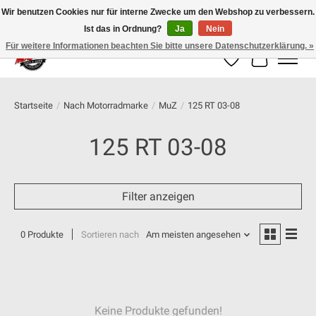
Wir benutzen Cookies nur für interne Zwecke um den Webshop zu verbessern.
Ist das in Ordnung?
Ja
Nein
100% schweizer Onlineshop für Dein Motorrad
Für weitere Informationen beachten Sie bitte unsere Datenschutzerklärung. »
Wunschzettel
Ihr Warenk
Startseite
/
Nach Motorradmarke
/
MuZ
/
125 RT 03-08
125 RT 03-08
Filter anzeigen
0 Produkte
Sortieren nach
Am meisten angesehen
Keine Produkte gefunden!