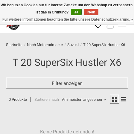
Wir benutzen Cookies nur für interne Zwecke um den Webshop zu verbessern.
Ist das in Ordnung?
Ja
Nein
100% schweizer Onlineshop für Dein Motorrad
Für weitere Informationen beachten Sie bitte unsere Datenschutzerklärung. »
Wunschzettel
Ihr Warenk
Startseite
/
Nach Motorradmarke
/
Suzuki
/
T 20 SuperSix Hustler X6
T 20 SuperSix Hustler X6
Filter anzeigen
0 Produkte
Sortieren nach
Am meisten angesehen
Keine Produkte gefunden!