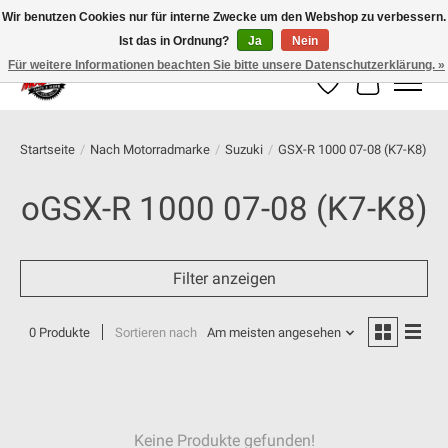
Wir benutzen Cookies nur für interne Zwecke um den Webshop zu verbessern.
Ist das in Ordnung?
Ja
Nein
100% schweizer Onlineshop für Dein Motorrad
Für weitere Informationen beachten Sie bitte unsere Datenschutzerklärung. »
Wunschzettel
Ihr Warenk
Startseite
/
Nach Motorradmarke
/
Suzuki
/
GSX-R 1000 07-08 (K7-K8)
oGSX-R 1000 07-08 (K7-K8)
Filter anzeigen
0 Produkte
Sortieren nach
Am meisten angesehen
Keine Produkte gefunden!