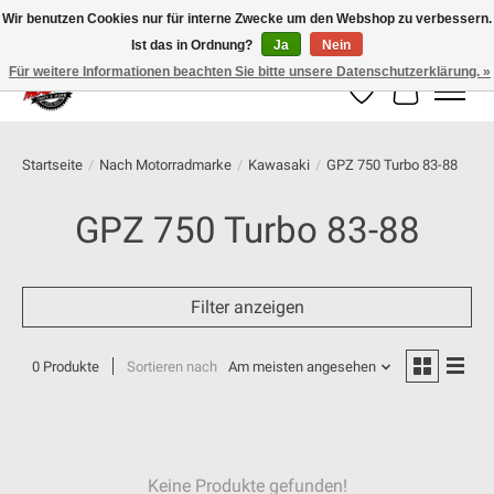
Wir benutzen Cookies nur für interne Zwecke um den Webshop zu verbessern.
Ist das in Ordnung?
Ja
Nein
100% schweizer Onlineshop für Dein Motorrad
Für weitere Informationen beachten Sie bitte unsere Datenschutzerklärung. »
Wunschzettel
Ihr Warenk
Startseite
/
Nach Motorradmarke
/
Kawasaki
/
GPZ 750 Turbo 83-88
GPZ 750 Turbo 83-88
Filter anzeigen
0 Produkte
Sortieren nach
Am meisten angesehen
Keine Produkte gefunden!