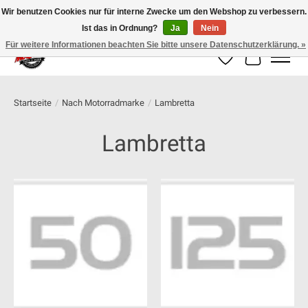
Wir benutzen Cookies nur für interne Zwecke um den Webshop zu verbessern.
Ist das in Ordnung?
Ja
Nein
100% schweizer Onlineshop für Dein Motorrad
Für weitere Informationen beachten Sie bitte unsere Datenschutzerklärung. »
Wunschzettel
Ihr Warenk
Startseite
/
Nach Motorradmarke
/
Lambretta
Lambretta