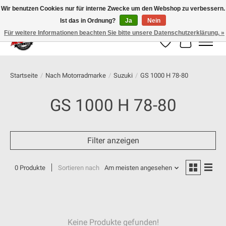
Wir benutzen Cookies nur für interne Zwecke um den Webshop zu verbessern.
Ist das in Ordnung?
Ja
Nein
100% schweizer Onlineshop für Dein Motorrad
Für weitere Informationen beachten Sie bitte unsere Datenschutzerklärung. »
Wunschzettel
Ihr Warenk
Startseite
/
Nach Motorradmarke
/
Suzuki
/
GS 1000 H 78-80
GS 1000 H 78-80
Filter anzeigen
0 Produkte
Sortieren nach
Am meisten angesehen
Keine Produkte gefunden!