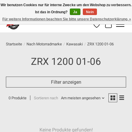
Wir benutzen Cookies nur für interne Zwecke um den Webshop zu verbessern.
Ist das in Ordnung?
Ja
Nein
100% schweizer Onlineshop für Dein Motorrad
Für weitere Informationen beachten Sie bitte unsere Datenschutzerklärung. »
Wunschzettel
Ihr Warenk
Startseite
/
Nach Motorradmarke
/
Kawasaki
/
ZRX 1200 01-06
ZRX 1200 01-06
Filter anzeigen
0 Produkte
Sortieren nach
Am meisten angesehen
Keine Produkte gefunden!