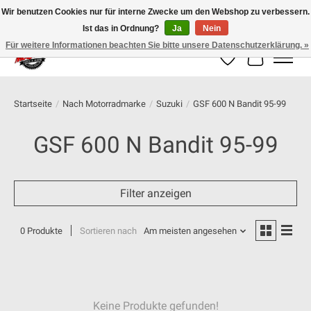
Wir benutzen Cookies nur für interne Zwecke um den Webshop zu verbessern.
Ist das in Ordnung?
Ja
Nein
100% schweizer Onlineshop für Dein Motorrad
Für weitere Informationen beachten Sie bitte unsere Datenschutzerklärung. »
Wunschzettel
Ihr Warenk
Startseite
/
Nach Motorradmarke
/
Suzuki
/
GSF 600 N Bandit 95-99
GSF 600 N Bandit 95-99
Filter anzeigen
0 Produkte
Sortieren nach
Am meisten angesehen
Keine Produkte gefunden!