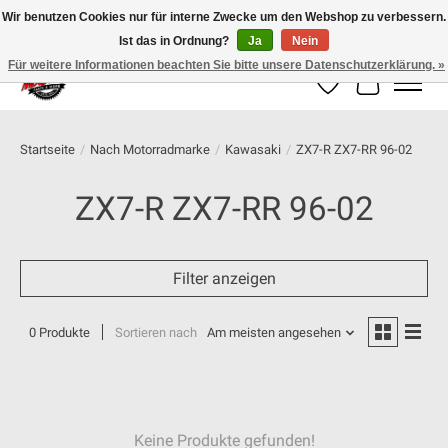
Wir benutzen Cookies nur für interne Zwecke um den Webshop zu verbessern.
Ist das in Ordnung?
Ja
Nein
100% schweizer Onlineshop für Dein Motorrad
Für weitere Informationen beachten Sie bitte unsere Datenschutzerklärung. »
Wunschzettel
Ihr Warenk
Startseite
/
Nach Motorradmarke
/
Kawasaki
/
ZX7-R ZX7-RR 96-02
ZX7-R ZX7-RR 96-02
Filter anzeigen
0 Produkte
Sortieren nach
Am meisten angesehen
Keine Produkte gefunden!