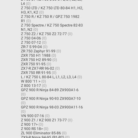
L4
(0)
Z 750 LTD / KZ 750 LTD 80-84 H1, H2,
H3, K1, K2
(0)
Z 750 R / KZ 750 R / GPZ 750 1982
R1
(0)
Z 750 Spectre / KZ 750 Spectre 82-83
N1, N2
(0)
Z 750 Z2 / KZ 750 Z2 72-77
(0)
Z 750 04-06
(0)
Z 750 07-12
(0)
ZR-7 S 99-04
(0)
ZR 750 Zephyr 91-99
(0)
ZXR 750 H1 1988
(0)
ZXR 750 H2 89-90
(0)
ZXR 750 91-95
(0)
ZX7-R ZX7-RR 96-02
(0)
ZXR 750 RR 91-95
(0)
L / KZ 750 L 80-84 L, L1, L2, L3, L4
(0)
W 800 '11 >
(0)
Z 800 13-17
(0)
GPZ 900 R Ninja 84-89 ZX900A1-6
(0)
GPZ 900 R Ninja 90-93 ZX900A7-10
(0)
GPZ 900 R Ninja 98-03 ZX900A11-16
(0)
VN 900 07-16
(0)
Z 900 Z1 / KZ 900 Z1 73-77
(0)
Z 900 17>
(0)
Z 900 RS 18>
(0)
ZL 900 Eliminator 85-86
(0)
ZX9-R Ninja 94-95 (B1-B2)
(0)