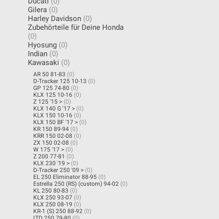
Ducati
(0)
Gilera
(0)
Harley Davidson
(0)
Zubehörteile für Deine Honda
(0)
Hyosung
(0)
Indian
(0)
Kawasaki
(0)
AR 50 81-83
(0)
D-Tracker 125 10-13
(0)
GP 125 74-80
(0)
KLX 125 10-16
(0)
Z 125 '15 >
(0)
KLX 140 G '17 >
(0)
KLX 150 10-16
(0)
KLX 150 BF '17 >
(0)
KR 150 89-94
(0)
KRR 150 02-08
(0)
ZX 150 02-08
(0)
W 175 '17 >
(0)
Z 200 77-81
(0)
KLX 230 '19 >
(0)
D-Tracker 250 '09 >
(0)
EL 250 Eliminator 88-95
(0)
Estrella 250 (RS) (custom) 94-02
(0)
KL 250 80-83
(0)
KLX 250 93-07
(0)
KLX 250 08-19
(0)
KR-1 (S) 250 88-92
(0)
LTD 250 79-80
(0)