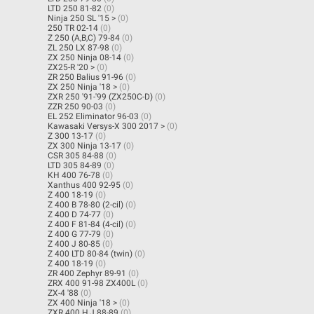
LTD 250 81-82
(0)
Ninja 250 SL '15 >
(0)
250 TR 02-14
(0)
Z 250 (A,B,C) 79-84
(0)
ZL 250 LX 87-98
(0)
ZX 250 Ninja 08-14
(0)
ZX25-R '20 >
(0)
ZR 250 Balius 91-96
(0)
ZX 250 Ninja '18 >
(0)
ZXR 250 '91-'99 (ZX250C-D)
(0)
ZZR 250 90-03
(0)
EL 252 Eliminator 96-03
(0)
Kawasaki Versys-X 300 2017 >
(0)
Z 300 13-17
(0)
ZX 300 Ninja 13-17
(0)
CSR 305 84-88
(0)
LTD 305 84-89
(0)
KH 400 76-78
(0)
Xanthus 400 92-95
(0)
Z 400 18-19
(0)
Z 400 B 78-80 (2-cil)
(0)
Z 400 D 74-77
(0)
Z 400 F 81-84 (4-cil)
(0)
Z 400 G 77-79
(0)
Z 400 J 80-85
(0)
Z 400 LTD 80-84 (twin)
(0)
Z 400 18-19
(0)
ZR 400 Zephyr 89-91
(0)
ZRX 400 91-98 ZX400L
(0)
ZX-4 '88
(0)
ZX 400 Ninja '18 >
(0)
ZXR 400 H,J 88-89
(0)