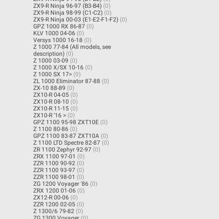
ZX9-R Ninja 96-97 (B3-B4)
(0)
ZX9-R Ninja 98-99 (C1-C2)
(0)
ZX9-R Ninja 00-03 (E1-E2-F1-F2)
(0)
GPZ 1000 RX 86-87
(0)
KLV 1000 04-06
(0)
Versys 1000 16-18
(0)
Z 1000 77-84 (All models, see
description)
(0)
Z 1000 03-09
(0)
Z 1000 X/SX 10-16
(0)
Z 1000 SX 17>
(0)
ZL 1000 Eliminator 87-88
(0)
ZX-10 88-89
(0)
ZX10-R 04-05
(0)
ZX10-R 08-10
(0)
ZX10-R 11-15
(0)
ZX10-R '16 >
(0)
GPZ 1100 95-98 ZXT10E
(0)
Z 1100 80-86
(0)
GPZ 1100 83-87 ZXT10A
(0)
Z 1100 LTD Spectre 82-87
(0)
ZR 1100 Zephyr 92-97
(0)
ZRX 1100 97-01
(0)
ZZR 1100 90-92
(0)
ZZR 1100 93-97
(0)
ZZR 1100 98-01
(0)
ZG 1200 Voyager '86
(0)
ZRX 1200 01-06
(0)
ZX12-R 00-06
(0)
ZZR 1200 02-05
(0)
Z 1300/6 79-82
(0)
ZG 1300 Voyager
(0)