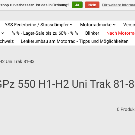
shop zu verbessern. Ist das in Ordnung?
Ja
Nein
Für weitere Inform
YSS Federbeine / Stossdämpfer
Motorradmarke
Versc
n
% % - Lager-Sale bis zu 60% - % %
Blinker
Nach Motorr
Schweiz
Lenkerumbau am Motorrad - Tipps und Möglichkeiten
H2 Uni Trak 81-83
Pz 550 H1-H2 Uni Trak 81-
0 Produk