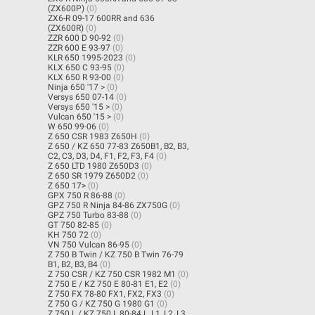
(ZX600P)
(0)
ZX6-R 09-17 600RR and 636
(ZX600R)
(0)
ZZR 600 D 90-92
(0)
ZZR 600 E 93-97
(0)
KLR 650 1995-2023
(0)
KLX 650 C 93-95
(0)
KLX 650 R 93-00
(0)
Ninja 650 '17 >
(0)
Versys 650 07-14
(0)
Versys 650 '15 >
(0)
Vulcan 650 '15 >
(0)
W 650 99-06
(0)
Z 650 CSR 1983 Z650H
(0)
Z 650 / KZ 650 77-83 Z650B1, B2, B3,
C2, C3, D3, D4, F1, F2, F3, F4
(0)
Z 650 LTD 1980 Z650D3
(0)
Z 650 SR 1979 Z650D2
(0)
Z 650 17>
(0)
GPX 750 R 86-88
(0)
GPZ 750 R Ninja 84-86 ZX750G
(0)
GPZ 750 Turbo 83-88
(0)
GT 750 82-85
(0)
KH 750 72
(0)
VN 750 Vulcan 86-95
(0)
Z 750 B Twin / KZ 750 B Twin 76-79
B1, B2, B3, B4
(0)
Z 750 CSR / KZ 750 CSR 1982 M1
(0)
Z 750 E / KZ 750 E 80-81 E1, E2
(0)
Z 750 FX 78-80 FX1, FX2, FX3
(0)
Z 750 G / KZ 750 G 1980 G1
(0)
Z 750 L / KZ 750 L 80-84 L, L1, L2, L3,