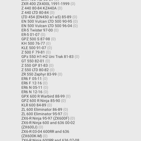
ZXR 400 ZX400L 1991-1999
(0)
Z 440 80-84 KZ440A
(0)
Z 440 LTD 80-84
(0)
LTD 454 (EN450 a1-a5) 85-89
(0)
EN 500 Vulcan LTD 500 90-95
(0)
EN 500 Vulcan LTD 500 96-04
(0)
ER-5 Twister 97-00
(0)
ER-5 01-07
(0)
GPZ 500 S 87-98
(0)
KH 500 76-77
(0)
KLE 500 91-07
(0)
Z 500 F 79-81
(0)
GPz 550 H1-H2 Uni Trak 81-83
(0)
GT 550 82-01
(0)
Z 550 GP 81-83
(0)
Z 550 LTD 80-82
(0)
ZR 550 Zephyr 83-99
(0)
ER6 F 05-11
(0)
ER6 F 12-16
(0)
ER6 N 05-11
(0)
ER6 N 12-16
(0)
GPX 600 R Warbird 88-99
(0)
GPZ 600 R Ninja 85-90
(0)
KLR 600 84-89
(0)
ZL 600 Eliminator 86-89
(0)
ZL 600 Eliminator 95-97
(0)
ZX6-R Ninja 95-97 (ZX600F)
(0)
ZX6-R Ninja 600 and 636 00-02
(ZX600J)
(0)
ZX6-R 03-04 600RR and 636
(ZX600K-M)
(0)
ZX6-R Ninja 600RR and 636 07-08