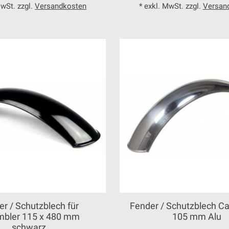
MwSt. zzgl.
Versandkosten
* exkl. MwSt. zzgl.
Versan
r / Schutzblech für
Fender / Schutzblech Ca
mbler 115 x 480 mm
105 mm Alu
schwarz