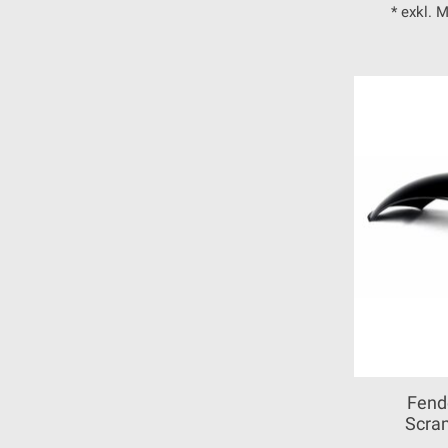
* exkl. 
Fende
Scra