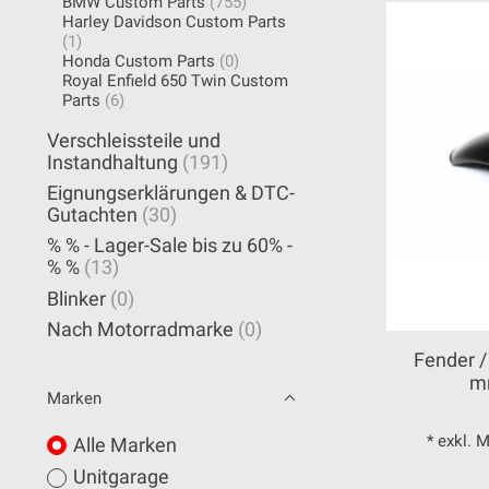
BMW Custom Parts
(755)
Harley Davidson Custom Parts
(1)
Honda Custom Parts
(0)
Royal Enfield 650 Twin Custom
Parts
(6)
Verschleissteile und
Instandhaltung
(191)
Eignungserklärungen & DTC-
Gutachten
(30)
% % - Lager-Sale bis zu 60% -
% %
(13)
Blinker
(0)
Nach Motorradmarke
(0)
Fender /
m
Marken
* exkl. 
Alle Marken
Unitgarage