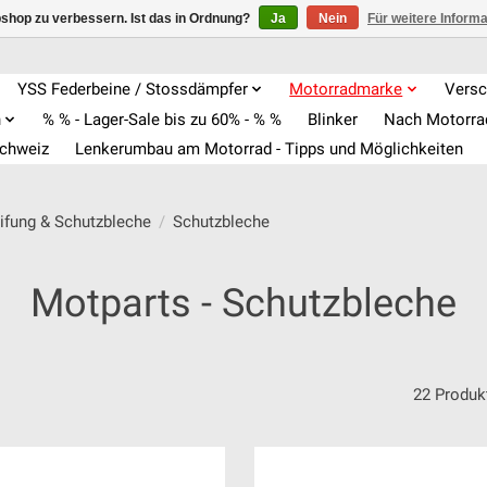
shop zu verbessern. Ist das in Ordnung?
Ja
Nein
Für weitere Inform
YSS Federbeine / Stossdämpfer
Motorradmarke
Versc
n
% % - Lager-Sale bis zu 60% - % %
Blinker
Nach Motorr
Schweiz
Lenkerumbau am Motorrad - Tipps und Möglichkeiten
ifung & Schutzbleche
/
Schutzbleche
Motparts - Schutzbleche
22 Produk