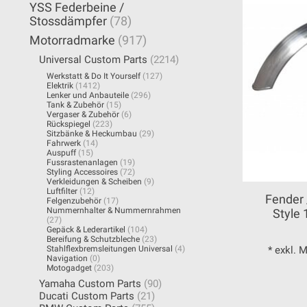
YSS Federbeine /
Stossdämpfer
(78)
Motorradmarke
(917)
Universal Custom Parts
(2214)
Werkstatt & Do It Yourself
(127)
Elektrik
(1412)
Lenker und Anbauteile
(296)
Tank & Zubehör
(15)
Vergaser & Zubehör
(6)
Rückspiegel
(223)
Sitzbänke & Heckumbau
(29)
Fahrwerk
(14)
Auspuff
(15)
Fussrastenanlagen
(19)
Styling Accessoires
(72)
Verkleidungen & Scheiben
(9)
Luftfilter
(12)
Fender 
Felgenzubehör
(17)
Nummernhalter & Nummernrahmen
Style
(27)
Gepäck & Lederartikel
(104)
Bereifung & Schutzbleche
(23)
Stahlflexbremsleitungen Universal
(4)
* exkl. 
Navigation
(0)
Motogadget
(203)
Yamaha Custom Parts
(90)
Ducati Custom Parts
(21)