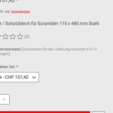
137,42
*
St. zzgl.
Versandkosten
r / Schutzblech für Scrambler 115 x 480 mm Stahl
(0)
wertung dieses Produkts ist
0
von 5
ferrückstand
(Zeitrahmen für die Lieferung:Versand in 6-12
tagen)
ählen Sie:
*