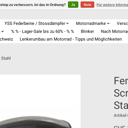
shop zu verbessern. Ist das in Ordnung?
Ja
Nein
Für weitere Inform
YSS Federbeine / Stossdämpfer
Motorradmarke
Versc
n
% % - Lager-Sale bis zu 60% - % %
Blinker
Nach Motorr
Schweiz
Lenkerumbau am Motorrad - Tipps und Möglichkeiten
 Stahl
Fen
Sc
Sta
Artike