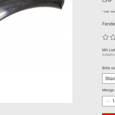
CHF 
* exkl. Mw
Fende
Die Be
Mit Lie
Arbeits
Bitte w
Menge: