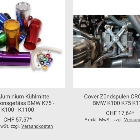
luminium Kühlmittel
Cover Zündspulen CRO
ionsgefäss BMW K75 -
BMW K100 K75 K1
K100 - K1100
CHF 17,64*
CHF 57,57*
* exkl. MwSt. zzgl.
Versan
MwSt. zzgl.
Versandkosten