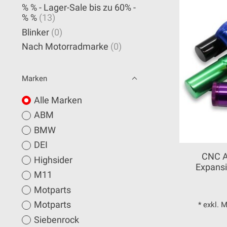
% % - Lager-Sale bis zu 60% -
% %
(13)
Blinker
(0)
Nach Motorradmarke
(0)
Marken
Alle Marken
ABM
BMW
DEI
CNC A
Highsider
Expans
M11
Motparts
Motparts
* exkl. 
Siebenrock