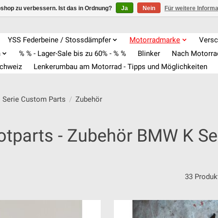
shop zu verbessern. Ist das in Ordnung?
Ja
Nein
Für weitere Inform
YSS Federbeine / Stossdämpfer
Motorradmarke
Versc
n
% % - Lager-Sale bis zu 60% - % %
Blinker
Nach Motorr
Schweiz
Lenkerumbau am Motorrad - Tipps und Möglichkeiten
 Serie Custom Parts
/
Zubehör
tparts - Zubehör BMW K Se
33 Produk