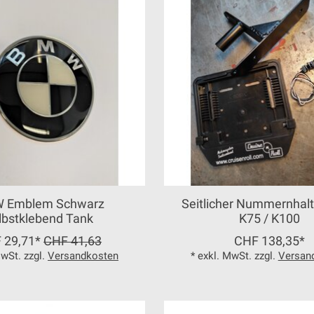
 Emblem Schwarz
Seitlicher Nummernhal
lbstklebend Tank
K75 / K100
 29,71*
CHF 41,63
CHF 138,35*
MwSt. zzgl.
Versandkosten
* exkl. MwSt. zzgl.
Versan