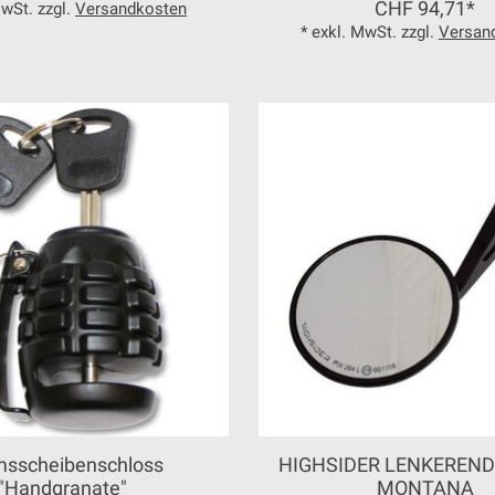
CHF 94,71*
MwSt. zzgl.
Versandkosten
* exkl. MwSt. zzgl.
Versan
msscheibenschloss
HIGHSIDER LENKEREND
"Handgranate"
MONTANA