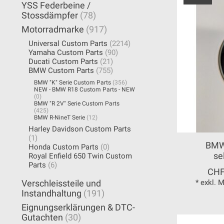
YSS Federbeine /
Stossdämpfer
(78)
Motorradmarke
(917)
Universal Custom Parts
(2214)
Yamaha Custom Parts
(90)
Ducati Custom Parts
(21)
BMW Custom Parts
(755)
BMW "K" Serie Custom Parts
(356)
NEW - BMW R18 Custom Parts - NEW
(0)
BMW "R 2V" Serie Custom Parts
(425)
BMW R-NineT Serie
(12)
Harley Davidson Custom Parts
(1)
BMW
Honda Custom Parts
(0)
se
Royal Enfield 650 Twin Custom
Parts
(6)
CHF
* exkl. 
Verschleissteile und
Instandhaltung
(191)
Eignungserklärungen & DTC-
Gutachten
(30)