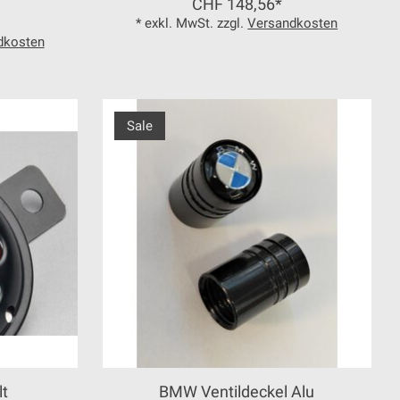
CHF 148,56*
* exkl. MwSt. zzgl.
Versandkosten
dkosten
Sale
lt
BMW Ventildeckel Alu