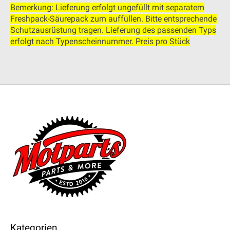
Bemerkung: Lieferung erfolgt ungefüllt mit separatem
Freshpack-Säurepack zum auffüllen. Bitte entsprechende
Schutzausrüstung tragen.
Lieferung des passenden Typs
erfolgt nach Typenscheinnummer. Preis pro Stück
Kategorien