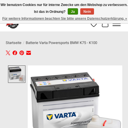
Wir benutzen Cookies nur für interne Zwecke um den Webshop zu verbessern.
Ist das in Ordnung?
Ja
Nein
100% schweizer Onlineshop für Dein Motorrad
Für weitere Informationen beachten Sie bitte unsere Datenschutzerklärung. »
Wunschzettel
Ihr Warenk
Startseite
/
Batterie Varta Powersports BMW K75 - K100
Product image slideshow Items